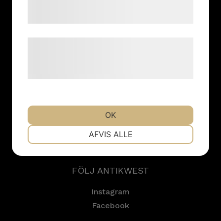
tjenester. Ved at klikke på 'OK' giver du
samtykke til disse formål.
Kurser & resor
Utställningar
Læs mere om vores brug af cookies og
Inköp & värdering
behandling af persondata på vores
Nyheter
hjemmeside.
HITTA TILL VÅR ANTIKAFFÄR
OK
Södra vägen 41
NØDVENDIGE
SE - 412 54 Göteborg
PRÆFERENCER
AFVIS ALLE
Sweden
MARKETING
STATISTIK
FÖLJ ANTIKWEST
Instagram
Facebook