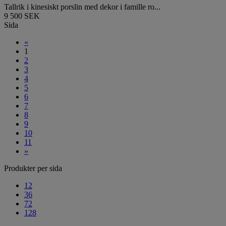
Tallrik i kinesiskt porslin med dekor i famille ro...
9 500 SEK
Sida
«
1
2
3
4
5
6
7
8
9
10
11
»
Produkter per sida
12
36
72
128