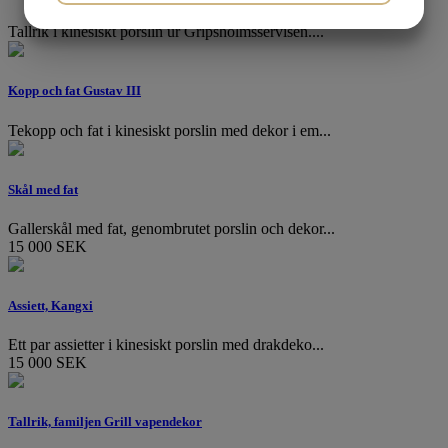
JA
NEJ
JA
NEJ
Tallrik i kinesiskt porslin ur Gripsholmsservisen....
MARKNADSFÖRING
STATISTIK
Kopp och fat Gustav III
Tekopp och fat i kinesiskt porslin med dekor i em...
Skål med fat
Gallerskål med fat, genombrutet porslin och dekor...
15 000 SEK
Assiett, Kangxi
Ett par assietter i kinesiskt porslin med drakdeko...
15 000 SEK
Tallrik, familjen Grill vapendekor