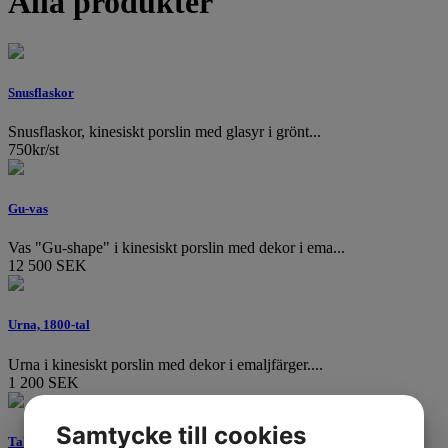
Alla produkter
Snusflaskor
Snusflaskor, kinesiskt porslin med glasyr i grönt...
750kr/st
Gu-vas
Vas "Gu-shape" i kinesiskt porslin med dekor i ema...
12 500 SEK
Urna, 1800-tal
Urna i kinesiskt porslin med dekor i emaljfärger....
1 200 SEK
Samtycke till cookies
Tallrik, 1700-tal