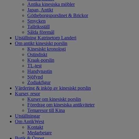
Antika kinesiska möbler
Japan, Antikt
Götheborgsporslinet & Brickor
Smycken
Tallriksställ
Sålda föremål
Utställning Katrinetorp Landeri
Om antikt kinesiskt porslin
Kinesiskt kronologi
Ostindiskt
Kraak-porslin
TL-test
Handynastin
Sjöfynd
Zodiakfigur
Värdering & inköp av kinesiskt porslin
Kurser, resor
Kurser om kinesiskt porslin
Föredrag om kinesiska antikviteter
Temaresor till Kina
Utställningar
Om AntikWest
Kontakt
Medarbetare
Butik & Öppet