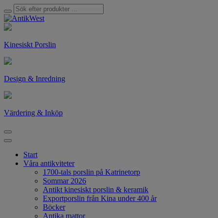
Kinesiskt Porslin
Design & Inredning
Värdering & Inköp
Start
Våra antikviteter
1700-tals porslin på Katrinetorp
Sommar 2026
Antikt kinesiskt porslin & keramik
Exportporslin från Kina under 400 år
Böcker
Antika mattor