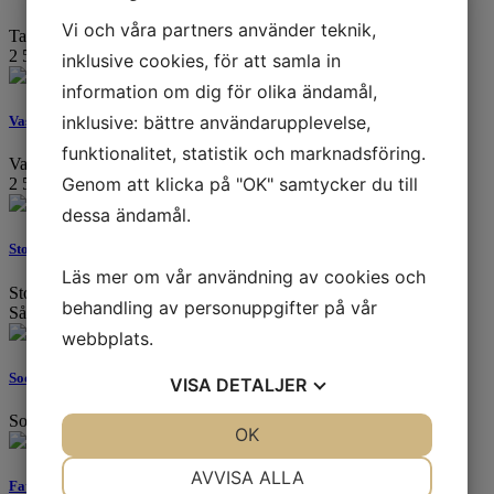
Vi och våra partners använder teknik,
Tallrik i kinesiskt porslin. Åttakantig form och ...
2 500 SEK
inklusive cookies, för att samla in
information om dig för olika ändamål,
inklusive: bättre användarupplevelse,
Vas, 1800-tal
funktionalitet, statistik och marknadsföring.
Vas i kinesiskt porslin med dekor i blå underglas...
Genom att klicka på "OK" samtycker du till
2 500 SEK
dessa ändamål.
Stop, namnteckning Gustaf III
Läs mer om vår användning av cookies och
Stop i kinesiskt porslin med Gustaf III namnteckni...
behandling av personuppgifter på vår
Såld
webbplats.
Sockerskål
VISA
DETALJER
Sockerskål i kinesiskt porslin, dekorerad med sep...
JA
NEJ
OK
JA
NEJ
NÖDVÄNDIG
INSTÄLLNINGAR
AVVISA ALLA
Fat, Gripsholm