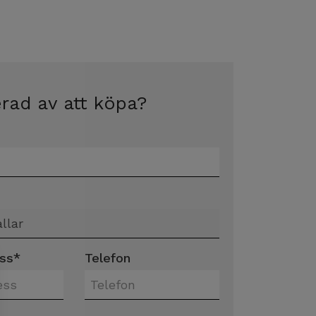
erad av att köpa?
ss
*
Telefon