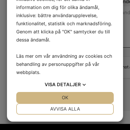
Meddeland
information om dig för olika ändamål,
inklusive: bättre användarupplevelse,
funktionalitet, statistik och marknadsföring.
Genom att klicka på "OK" samtycker du till
dessa ändamål.
Läs mer om vår användning av cookies och
behandling av personuppgifter på vår
webbplats.
VISA
DETALJER
JA
NEJ
OK
JA
NEJ
NÖDVÄNDIG
INSTÄLLNINGAR
AVVISA ALLA
JA
NEJ
JA
NEJ
MARKNADSFÖRING
STATISTIK