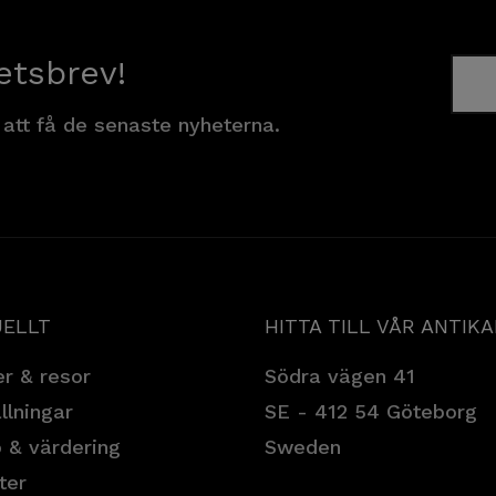
etsbrev!
 att få de senaste nyheterna.
ELLT
HITTA TILL VÅR ANTIK
r & resor
Södra vägen 41
llningar
SE - 412 54 Göteborg
 & värdering
Sweden
ter