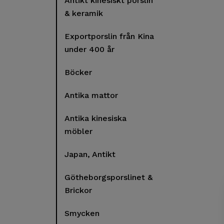
Antikt kinesiskt porslin
& keramik
Exportporslin från Kina
under 400 år
Böcker
Antika mattor
Antika kinesiska
möbler
Japan, Antikt
Götheborgsporslinet &
Brickor
Smycken