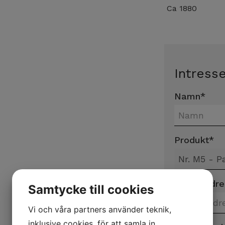
Ca 1880
Intress
Namn
*
Produkt
*
E-postadre
Samtycke till cookies
Vi och våra partners använder teknik,
inklusive cookies, för att samla in