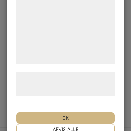
bedre brugeroplevelse, funktionalitet,
statistik og marketing. Disse oplysninger
kan blive delt med annoncerings- og
analysepartnere, som kan kombinere dem
med data, du tidligere har givet dem eller
de har indsamlet gennem din brug af deres
tjenester. Ved at klikke på 'OK' giver du
samtykke til disse formål.
Læs mere om vores brug af cookies og
behandling af persondata på vores
hjemmeside.
OK
Till anmälan
NØDVENDIGE
PRÆFERENCER
AFVIS ALLE