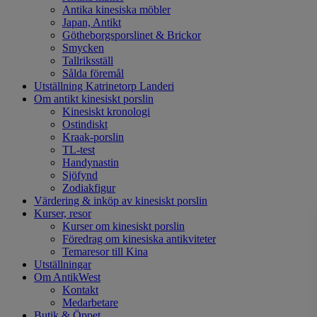
Antika kinesiska möbler
Japan, Antikt
Götheborgsporslinet & Brickor
Smycken
Tallriksställ
Sålda föremål
Utställning Katrinetorp Landeri
Om antikt kinesiskt porslin
Kinesiskt kronologi
Ostindiskt
Kraak-porslin
TL-test
Handynastin
Sjöfynd
Zodiakfigur
Värdering & inköp av kinesiskt porslin
Kurser, resor
Kurser om kinesiskt porslin
Föredrag om kinesiska antikviteter
Temaresor till Kina
Utställningar
Om AntikWest
Kontakt
Medarbetare
Butik & Öppet