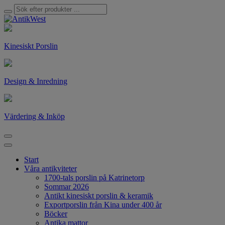
Kinesiskt Porslin
Design & Inredning
Värdering & Inköp
Start
Våra antikviteter
1700-tals porslin på Katrinetorp
Sommar 2026
Antikt kinesiskt porslin & keramik
Exportporslin från Kina under 400 år
Böcker
Antika mattor