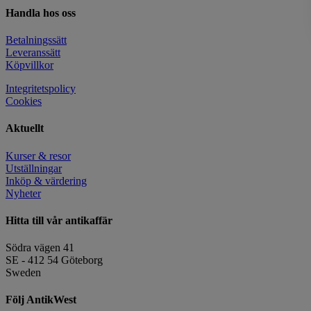
Handla hos oss
Betalningssätt
Leveranssätt
Köpvillkor
Integritetspolicy
Cookies
Aktuellt
Kurser & resor
Utställningar
Inköp & värdering
Nyheter
Hitta till vår antikaffär
Södra vägen 41
SE - 412 54 Göteborg
Sweden
Följ AntikWest