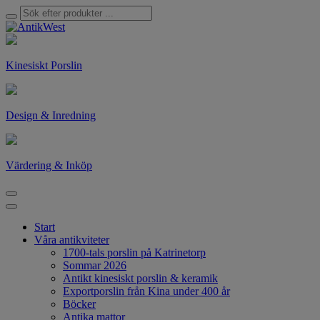
Kinesiskt Porslin
Design & Inredning
Värdering & Inköp
Start
Våra antikviteter
1700-tals porslin på Katrinetorp
Sommar 2026
Antikt kinesiskt porslin & keramik
Exportporslin från Kina under 400 år
Böcker
Antika mattor