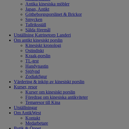
Antika kinesiska möbler
Japan, Antikt
Götheborgsporslinet & Brickor
Smycken
Tallriksställ
Sålda föremål
Utställning Katrinetorp Landeri
Om antikt kinesiskt porslin
Kinesiskt kronologi
Ostindiskt
Kraak-porslin
TL-test
Handynastin
Sjöfynd
Zodiakfigur
Värdering & inköp av kinesiskt porslin
Kurser, resor
Kurser om kinesiskt porslin
Föredrag om kinesiska antikviteter
Temaresor till Kina
Utställningar
Om AntikWest
Kontakt
Medarbetare
Butik & Öppet