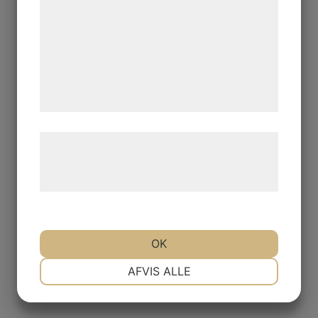
kan blive delt med annoncerings- og
analysepartnere, som kan kombinere dem
med data, du tidligere har givet dem eller
de har indsamlet gennem din brug af deres
tjenester. Ved at klikke på 'OK' giver du
samtykke til disse formål.
Læs mere om vores brug af cookies og
behandling af persondata på vores
hjemmeside.
OK
NØDVENDIGE
PRÆFERENCER
AFVIS ALLE
MARKETING
STATISTIK