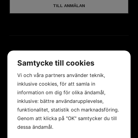
TILL ANMÄLAN
HANDLA HOS OSS
Samtycke till cookies
Betalningssätt
Vi och våra partners använder teknik,
Leveranssätt
inklusive cookies, för att samla in
Köpvillkor
information om dig för olika ändamål,
inklusive: bättre användarupplevelse,
Integritetspolicy
funktionalitet, statistik och marknadsföring.
Cookies
Genom att klicka på "OK" samtycker du till
dessa ändamål.
AKTUELLT