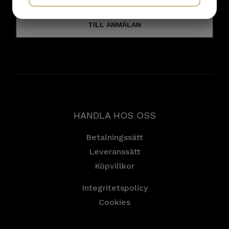
JA
NEJ
JA
NEJ
TILL ANMÄLAN
MARKNADSFÖRING
STATISTIK
HANDLA HOS OSS
Betalningssätt
Leveranssätt
Köpvillkor
Integritetspolicy
Cookies