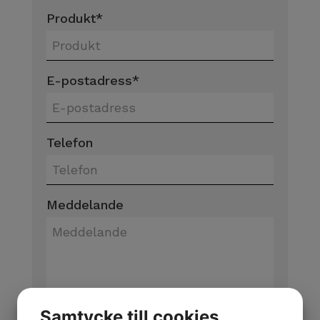
Produkt
*
E-postadress
*
Telefon
Meddelande
Samtycke till cookies