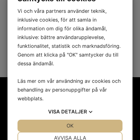
Vi och våra partners använder teknik,
inklusive cookies, för att samla in
information om dig för olika ändamål,
inklusive: bättre användarupplevelse,
funktionalitet, statistik och marknadsföring.
SKICKA
Genom att klicka på "OK" samtycker du till
dessa ändamål.
Läs mer om vår användning av cookies och
behandling av personuppgifter på vår
webbplats.
Anmäl dig till vårt
VISA
DETALJER
nyhetsbrev!
JA
NEJ
OK
JA
NEJ
Registrera dig på vårt nyhetsbrev för att få de
NÖDVÄNDIG
INSTÄLLNINGAR
senaste nyheterna.
AVVISA ALLA