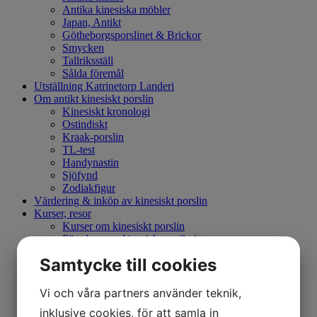
Antika kinesiska möbler
Japan, Antikt
Götheborgsporslinet & Brickor
Smycken
Tallriksställ
Sålda föremål
Utställning Katrinetorp Landeri
Om antikt kinesiskt porslin
Kinesiskt kronologi
Ostindiskt
Kraak-porslin
TL-test
Handynastin
Sjöfynd
Zodiakfigur
Värdering & inköp av kinesiskt porslin
Kurser, resor
Kurser om kinesiskt porslin
Föredrag om kinesiska antikviteter
Temaresor till Kina
Samtycke till cookies
Utställningar
Om AntikWest
Kontakt
Vi och våra partners använder teknik,
Medarbetare
inklusive cookies, för att samla in
Butik & Öppet