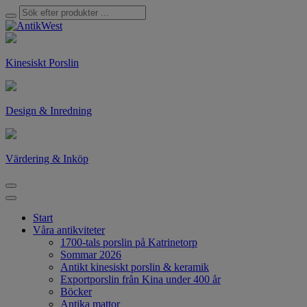
Kinesiskt Porslin
Design & Inredning
Värdering & Inköp
Start
Våra antikviteter
1700-tals porslin på Katrinetorp
Sommar 2026
Antikt kinesiskt porslin & keramik
Exportporslin från Kina under 400 år
Böcker
Antika mattor