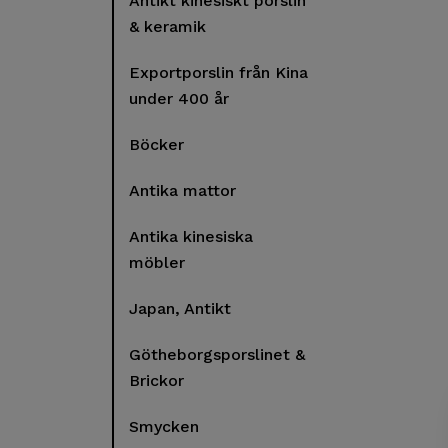
Antikt kinesiskt porslin
& keramik
Exportporslin från Kina
under 400 år
Böcker
Antika mattor
Antika kinesiska
möbler
Japan, Antikt
Götheborgsporslinet &
Brickor
Smycken