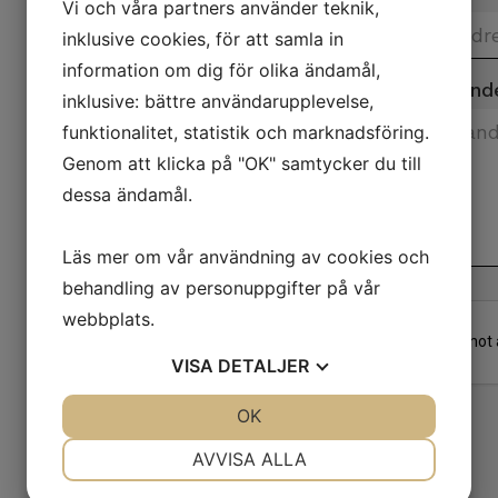
Vi och våra partners använder teknik,
inklusive cookies, för att samla in
information om dig för olika ändamål,
Meddeland
inklusive: bättre användarupplevelse,
funktionalitet, statistik och marknadsföring.
Genom att klicka på "OK" samtycker du till
dessa ändamål.
Läs mer om vår användning av cookies och
behandling av personuppgifter på vår
webbplats.
VISA
DETALJER
JA
NEJ
OK
JA
NEJ
NÖDVÄNDIG
INSTÄLLNINGAR
AVVISA ALLA
JA
NEJ
JA
NEJ