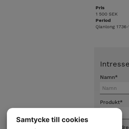
Pris
1 500 SEK
Period
Qianlong 1736-
Intress
Namn
*
Produkt
*
Samtycke till cookies
E-postadre