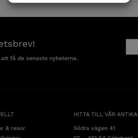
MARKNADSFÖRING
STATISTIK
etsbrev!
 att få de senaste nyheterna.
ELLT
HITTA TILL VÅR ANTIK
r & resor
Södra vägen 41
llningar
SE - 412 54 Göteborg