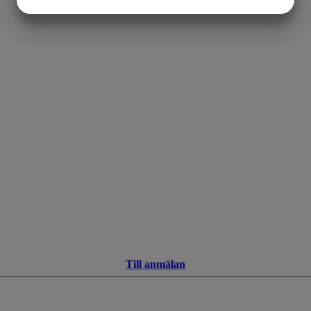
MARKETING
STATISTIK
Till anmälan