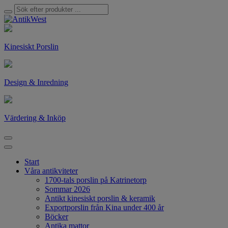
Kinesiskt Porslin
Design & Inredning
Värdering & Inköp
Start
Våra antikviteter
1700-tals porslin på Katrinetorp
Sommar 2026
Antikt kinesiskt porslin & keramik
Exportporslin från Kina under 400 år
Böcker
Antika mattor