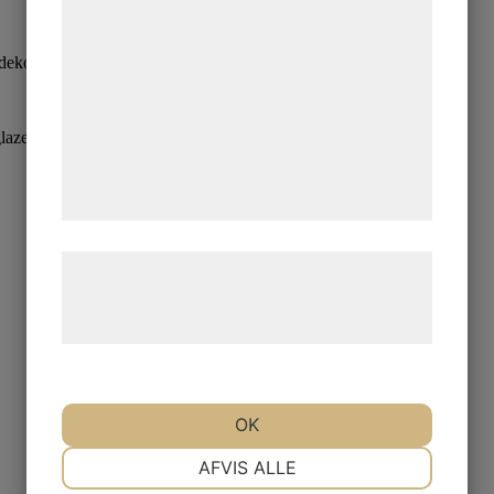
statistik og marketing. Disse oplysninger
kan blive delt med annoncerings- og
d dekor av blommor.
analysepartnere, som kan kombinere dem
med data, du tidligere har givet dem eller
aze with floral decoration.
de har indsamlet gennem din brug af deres
tjenester. Ved at klikke på 'OK' giver du
samtykke til disse formål.
Læs mere om vores brug af cookies og
behandling af persondata på vores
hjemmeside.
OK
NØDVENDIGE
PRÆFERENCER
AFVIS ALLE