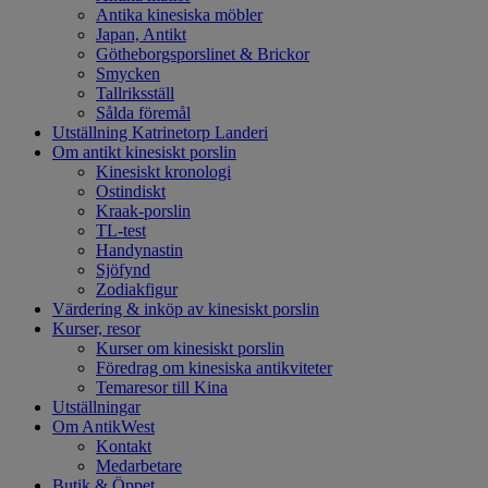
Antika kinesiska möbler
Japan, Antikt
Götheborgsporslinet & Brickor
Smycken
Tallriksställ
Sålda föremål
Utställning Katrinetorp Landeri
Om antikt kinesiskt porslin
Kinesiskt kronologi
Ostindiskt
Kraak-porslin
TL-test
Handynastin
Sjöfynd
Zodiakfigur
Värdering & inköp av kinesiskt porslin
Kurser, resor
Kurser om kinesiskt porslin
Föredrag om kinesiska antikviteter
Temaresor till Kina
Utställningar
Om AntikWest
Kontakt
Medarbetare
Butik & Öppet