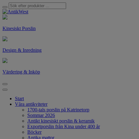
Kinesiskt Porslin
Design & Inredning
Värdering & Inköp
Start
Våra antikviteter
1700-tals porslin på Katrinetorp
Sommar 2026
Antikt kinesiskt porslin & keramik
Exportporslin från Kina under 400 år
Böcker
Antika mattor