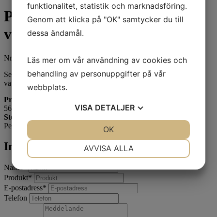
funktionalitet, statistik och marknadsföring.
Penselställ, penselbad och
Genom att klicka på "OK" samtycker du till
vattendroppare
dessa ändamål.
Nr. 5302
Läs mer om vår användning av cookies och
behandling av personuppgifter på vår
Set med skrivbordstillbehör, penselställ, penselbad och
vattendroppare i porslin.
webbplats.
Pris
VISA
DETALJER
56 000 SEK
Storlek
Penselställ H. 5,5 cm, L. 10 cm
JA
NEJ
OK
JA
NEJ
NÖDVÄNDIG
INSTÄLLNINGAR
Intresserad av att köpa?
AVVISA ALLA
JA
NEJ
JA
NEJ
Namn
*
Produkt
*
MARKNADSFÖRING
STATISTIK
E-postadress
*
Telefon