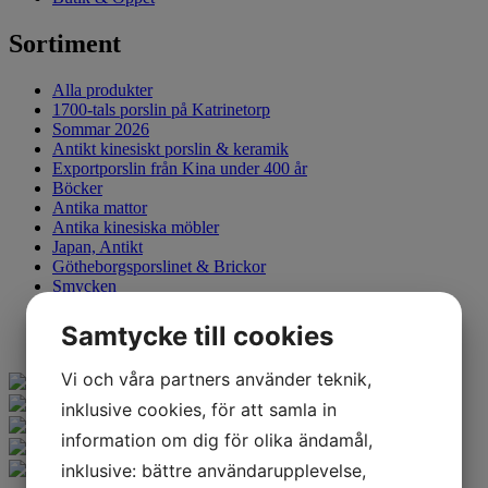
Sortiment
Alla produkter
1700-tals porslin på Katrinetorp
Sommar 2026
Antikt kinesiskt porslin & keramik
Exportporslin från Kina under 400 år
Böcker
Antika mattor
Antika kinesiska möbler
Japan, Antikt
Götheborgsporslinet & Brickor
Smycken
Tallriksställ
Sålda föremål
Samtycke till cookies
Vi och våra partners använder teknik,
inklusive cookies, för att samla in
information om dig för olika ändamål,
inklusive: bättre användarupplevelse,