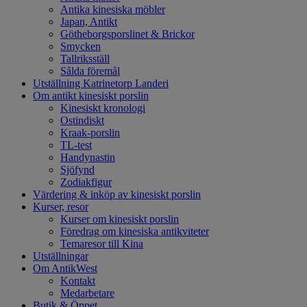
Antika kinesiska möbler
Japan, Antikt
Götheborgsporslinet & Brickor
Smycken
Tallriksställ
Sålda föremål
Utställning Katrinetorp Landeri
Om antikt kinesiskt porslin
Kinesiskt kronologi
Ostindiskt
Kraak-porslin
TL-test
Handynastin
Sjöfynd
Zodiakfigur
Värdering & inköp av kinesiskt porslin
Kurser, resor
Kurser om kinesiskt porslin
Föredrag om kinesiska antikviteter
Temaresor till Kina
Utställningar
Om AntikWest
Kontakt
Medarbetare
Butik & Öppet