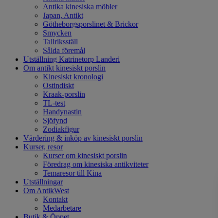
Antika kinesiska möbler
Japan, Antikt
Götheborgsporslinet & Brickor
Smycken
Tallriksställ
Sålda föremål
Utställning Katrinetorp Landeri
Om antikt kinesiskt porslin
Kinesiskt kronologi
Ostindiskt
Kraak-porslin
TL-test
Handynastin
Sjöfynd
Zodiakfigur
Värdering & inköp av kinesiskt porslin
Kurser, resor
Kurser om kinesiskt porslin
Föredrag om kinesiska antikviteter
Temaresor till Kina
Utställningar
Om AntikWest
Kontakt
Medarbetare
Butik & Öppet