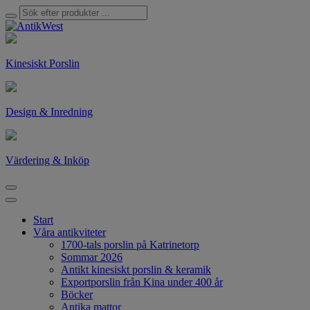
Kinesiskt Porslin
Design & Inredning
Värdering & Inköp
Start
Våra antikviteter
1700-tals porslin på Katrinetorp
Sommar 2026
Antikt kinesiskt porslin & keramik
Exportporslin från Kina under 400 år
Böcker
Antika mattor