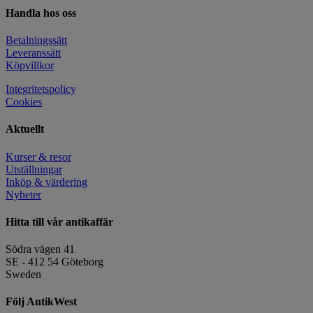
Handla hos oss
Betalningssätt
Leveranssätt
Köpvillkor
Integritetspolicy
Cookies
Aktuellt
Kurser & resor
Utställningar
Inköp & värdering
Nyheter
Hitta till vår antikaffär
Södra vägen 41
SE - 412 54 Göteborg
Sweden
Följ AntikWest