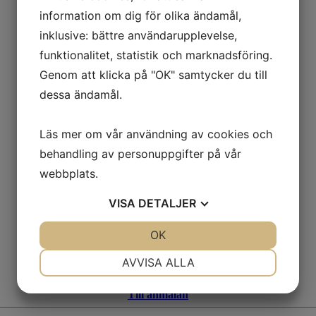
information om dig för olika ändamål,
inklusive: bättre användarupplevelse,
funktionalitet, statistik och marknadsföring.
Genom att klicka på "OK" samtycker du till
dessa ändamål.
Läs mer om vår användning av cookies och
behandling av personuppgifter på vår
webbplats.
VISA
DETALJER
JA
NEJ
OK
JA
NEJ
NÖDVÄNDIG
INSTÄLLNINGAR
AVVISA ALLA
JA
NEJ
JA
NEJ
Till anmälan
MARKNADSFÖRING
STATISTIK