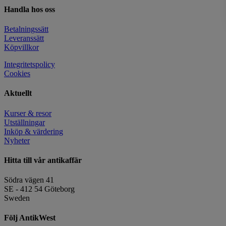
Handla hos oss
Betalningssätt
Leveranssätt
Köpvillkor
Integritetspolicy
Cookies
Aktuellt
Kurser & resor
Utställningar
Inköp & värdering
Nyheter
Hitta till vår antikaffär
Södra vägen 41
SE - 412 54 Göteborg
Sweden
Följ AntikWest