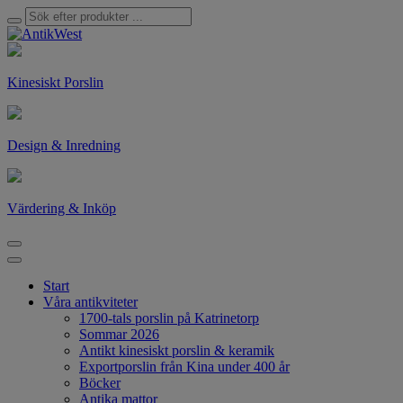
Kinesiskt Porslin
Design & Inredning
Värdering & Inköp
Start
Våra antikviteter
1700-tals porslin på Katrinetorp
Sommar 2026
Antikt kinesiskt porslin & keramik
Exportporslin från Kina under 400 år
Böcker
Antika mattor