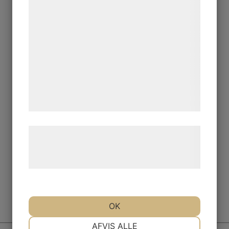
bedre brugeroplevelse, funktionalitet,
statistik og marketing. Disse oplysninger
kan blive delt med annoncerings- og
analysepartnere, som kan kombinere dem
med data, du tidligere har givet dem eller
de har indsamlet gennem din brug af deres
tjenester. Ved at klikke på 'OK' giver du
samtykke til disse formål.
Læs mere om vores brug af cookies og
behandling af persondata på vores
hjemmeside.
OK
Till anmälan
NØDVENDIGE
PRÆFERENCER
AFVIS ALLE