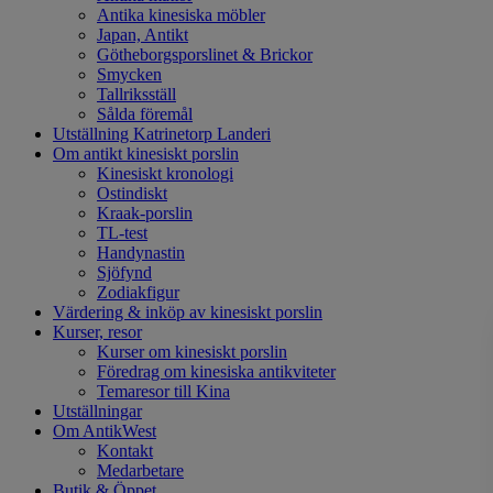
Antika kinesiska möbler
Japan, Antikt
Götheborgsporslinet & Brickor
Smycken
Tallriksställ
Sålda föremål
Utställning Katrinetorp Landeri
Om antikt kinesiskt porslin
Kinesiskt kronologi
Ostindiskt
Kraak-porslin
TL-test
Handynastin
Sjöfynd
Zodiakfigur
Värdering & inköp av kinesiskt porslin
Kurser, resor
Kurser om kinesiskt porslin
Föredrag om kinesiska antikviteter
Temaresor till Kina
Utställningar
Om AntikWest
Kontakt
Medarbetare
Butik & Öppet