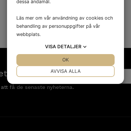
dessa ändamål.
Läs mer om vår användning av cookies och
behandling av personuppgifter på vår
webbplats.
VISA
DETALJER
JA
NEJ
OK
JA
NEJ
NÖDVÄNDIG
INSTÄLLNINGAR
etsbrev!
AVVISA ALLA
JA
NEJ
JA
NEJ
 att få de senaste nyheterna.
MARKNADSFÖRING
STATISTIK