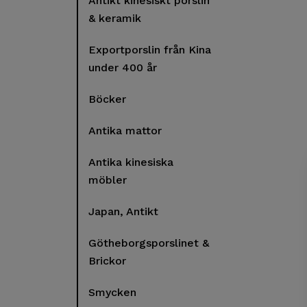
Antikt kinesiskt porslin
& keramik
Exportporslin från Kina
under 400 år
Böcker
Antika mattor
Antika kinesiska
möbler
Japan, Antikt
Götheborgsporslinet &
Brickor
Smycken