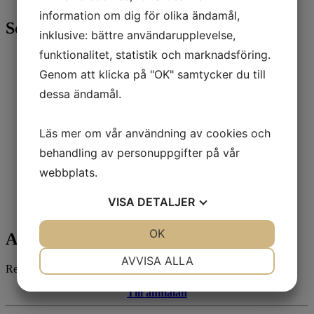
information om dig för olika ändamål,
Sortiment
inklusive: bättre användarupplevelse,
funktionalitet, statistik och marknadsföring.
Alla produkter
1700-tals porslin på Katrinetorp
Genom att klicka på "OK" samtycker du till
Sommar 2026
dessa ändamål.
Antikt kinesiskt porslin & keramik
Exportporslin från Kina under 400 år
Böcker
Läs mer om vår användning av cookies och
Antika mattor
Antika kinesiska möbler
behandling av personuppgifter på vår
Japan, Antikt
webbplats.
Götheborgsporslinet & Brickor
Smycken
Tallriksställ
VISA
DETALJER
Sålda föremål
JA
NEJ
OK
JA
NEJ
Anmäl dig till vårt nyhetsbrev!
NÖDVÄNDIG
INSTÄLLNINGAR
AVVISA ALLA
Registrera dig på vårt nyhetsbrev för att få de senaste nyheterna.
JA
NEJ
JA
NEJ
Till anmälan
MARKNADSFÖRING
STATISTIK