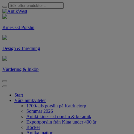
Kinesiskt Porslin
Design & Inredning
Värdering & Inköp
Start
Våra antikviteter
1700-tals porslin på Katrinetorp
Sommar 2026
Antikt kinesiskt porslin & keramik
Exportporslin från Kina under 400 år
Böcker
Antika mattor