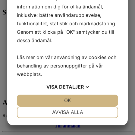
information om dig för olika ändamål,
Sortiment
inklusive: bättre användarupplevelse,
funktionalitet, statistik och marknadsföring.
Alla produkter
1700-tals porslin på Katrinetorp
Genom att klicka på "OK" samtycker du till
Sommar 2026
dessa ändamål.
Antikt kinesiskt porslin & keramik
Exportporslin från Kina under 400 år
Böcker
Läs mer om vår användning av cookies och
Antika mattor
Antika kinesiska möbler
behandling av personuppgifter på vår
Japan, Antikt
webbplats.
Götheborgsporslinet & Brickor
Smycken
Tallriksställ
VISA
DETALJER
Sålda föremål
JA
NEJ
OK
JA
NEJ
Anmäl dig till vårt nyhetsbrev!
NÖDVÄNDIG
INSTÄLLNINGAR
AVVISA ALLA
Registrera dig på vårt nyhetsbrev för att få de senaste nyheterna.
JA
NEJ
JA
NEJ
Till anmälan
MARKNADSFÖRING
STATISTIK