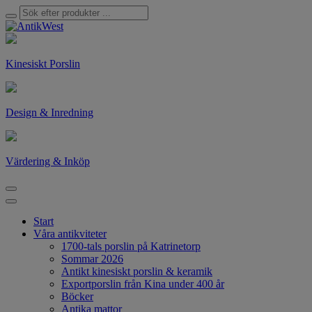
Kinesiskt Porslin
Design & Inredning
Värdering & Inköp
Start
Våra antikviteter
1700-tals porslin på Katrinetorp
Sommar 2026
Antikt kinesiskt porslin & keramik
Exportporslin från Kina under 400 år
Böcker
Antika mattor