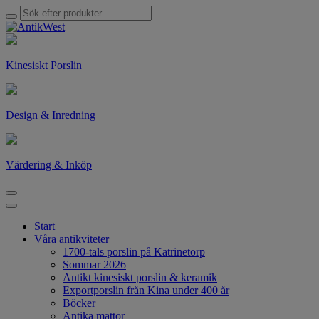
Kinesiskt Porslin
Design & Inredning
Värdering & Inköp
Start
Våra antikviteter
1700-tals porslin på Katrinetorp
Sommar 2026
Antikt kinesiskt porslin & keramik
Exportporslin från Kina under 400 år
Böcker
Antika mattor