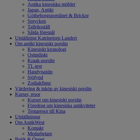
Antika kinesiska möbler
Japan, Antikt
Götheborgsporslinet & Brickor
Smycken
Tallriksställ
Sålda föremål
Utställning Katrinetorp Landeri
Om antikt kinesiskt porslin
Kinesiskt kronologi
Ostindiskt
Kraak-porslin
TL-test
Handynastin
Sjöfynd
Zodiakfigur
Värdering & inköp av kinesiskt porslin
Kurser, resor
Kurser om kinesiskt porslin
Föredrag om kinesiska antikviteter
Temaresor till Kina
Utställningar
Om AntikWest
Kontakt
Medarbetare
Butik & Öppet