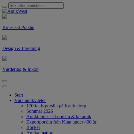
Kinesiskt Porslin
Design & Inredning
Värdering & Inköp
Start
Våra antikviteter
1700-tals porslin på Katrinetorp
Sommar 2026
Antikt kinesiskt porslin & keramik
Exportporslin från Kina under 400 år
Böcker
Antika mattor