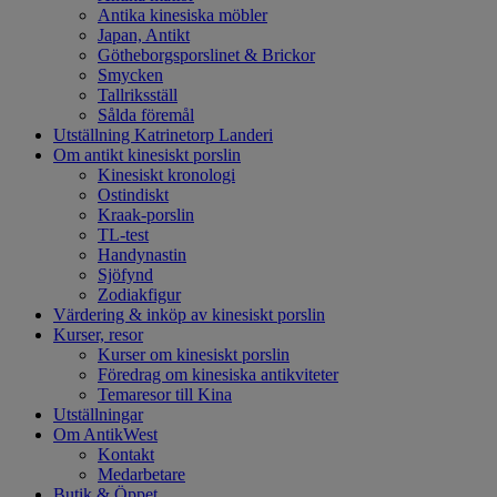
Antika kinesiska möbler
Japan, Antikt
Götheborgsporslinet & Brickor
Smycken
Tallriksställ
Sålda föremål
Utställning Katrinetorp Landeri
Om antikt kinesiskt porslin
Kinesiskt kronologi
Ostindiskt
Kraak-porslin
TL-test
Handynastin
Sjöfynd
Zodiakfigur
Värdering & inköp av kinesiskt porslin
Kurser, resor
Kurser om kinesiskt porslin
Föredrag om kinesiska antikviteter
Temaresor till Kina
Utställningar
Om AntikWest
Kontakt
Medarbetare
Butik & Öppet