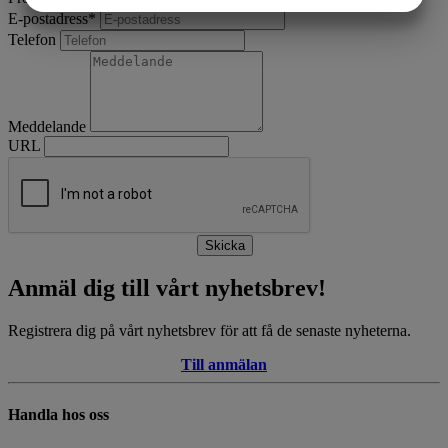
E-postadress
*
MARKETING
STATISTIK
Telefon
Meddelande
URL
Skicka
Anmäl dig till vårt nyhetsbrev!
Registrera dig på vårt nyhetsbrev för att få de senaste nyheterna.
Till anmälan
Handla hos oss