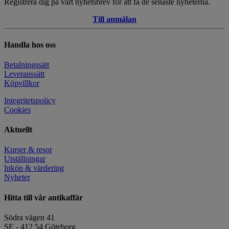
Registrera dig på vårt nyhetsbrev för att få de senaste nyheterna.
Till anmälan
Handla hos oss
Betalningssätt
Leveranssätt
Köpvillkor
Integritetspolicy
Cookies
Aktuellt
Kurser & resor
Utställningar
Inköp & värdering
Nyheter
Hitta till vår antikaffär
Södra vägen 41
SE - 412 54 Göteborg