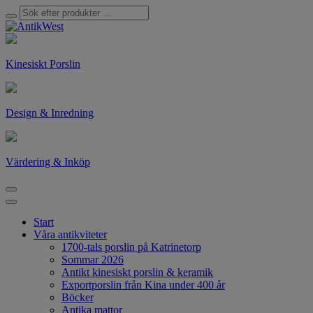
Kinesiskt Porslin
Design & Inredning
Värdering & Inköp
Start
Våra antikviteter
1700-tals porslin på Katrinetorp
Sommar 2026
Antikt kinesiskt porslin & keramik
Exportporslin från Kina under 400 år
Böcker
Antika mattor