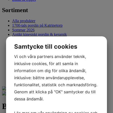
Sortiment
Alla produkter
1700-tals porslin på Katrinetorp
Sommar 2026
Antikt kinesiskt porslin & keramik
Exportporslin från Kina under 400 år
Böcker
Samtycke till cookies
Antika mattor
Antika kinesiska möbler
Vi och våra partners använder teknik,
Japan, Antikt
Götheborgsporslinet & Brickor
inklusive cookies, för att samla in
Smycken
information om dig för olika ändamål,
Tallriksställ
Sålda föremål
inklusive: bättre användarupplevelse,
funktionalitet, statistik och marknadsföring.
Genom att klicka på "OK" samtycker du till
dessa ändamål.
Bägare, soft shell porslin