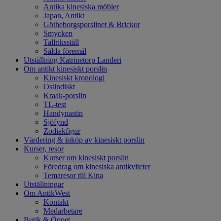
Antika kinesiska möbler
Japan, Antikt
Götheborgsporslinet & Brickor
Smycken
Tallriksställ
Sålda föremål
Utställning Katrinetorp Landeri
Om antikt kinesiskt porslin
Kinesiskt kronologi
Ostindiskt
Kraak-porslin
TL-test
Handynastin
Sjöfynd
Zodiakfigur
Värdering & inköp av kinesiskt porslin
Kurser, resor
Kurser om kinesiskt porslin
Föredrag om kinesiska antikviteter
Temaresor till Kina
Utställningar
Om AntikWest
Kontakt
Medarbetare
Butik & Öppet