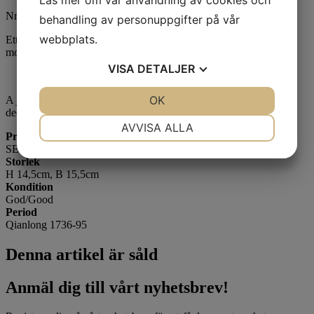
Läs mer om vår användning av cookies och
Nr. 1199
behandling av personuppgifter på vår
webbplats.
Ett stop/bägare från Kina i soft paste porslin med blåvit dekor och
motiv av blommor och fåglar
VISA
DETALJER
JA
NEJ
OK
JA
NEJ
A jug from China in soft- paste porcelain with blue-and-white
decoration featuring motifs of flowers and birds.
NÖDVÄNDIG
INSTÄLLNINGAR
AVVISA ALLA
Pris
SEK
JA
NEJ
JA
NEJ
Storlek
MARKNADSFÖRING
STATISTIK
H 14,5cm, B 15,5cm
Kondition
God/Good
Period
Qianlong 1736-95
Denna artikel är såld
Anmäl dig till vårt nyhetsbrev!