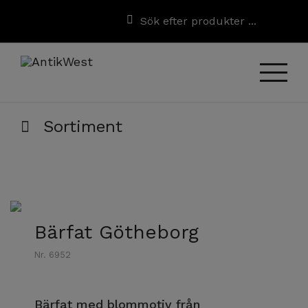
Sortiment
Bärfat Götheborg
Nr. 6952
Bärfat med blommotiv från