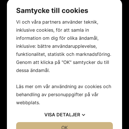
nyhetsbrev!
Samtycke till cookies
Registrera dig på vårt nyhetsbrev för att få de
senaste nyheterna.
Vi och våra partners använder teknik,
inklusive cookies, för att samla in
information om dig för olika ändamål,
TILL ANMÄLAN
inklusive: bättre användarupplevelse,
funktionalitet, statistik och marknadsföring.
Genom att klicka på "OK" samtycker du till
dessa ändamål.
Läs mer om vår användning av cookies och
HANDLA HOS OSS
behandling av personuppgifter på vår
Betalningssätt
webbplats.
Leveranssätt
VISA
DETALJER
Köpvillkor
JA
NEJ
OK
JA
NEJ