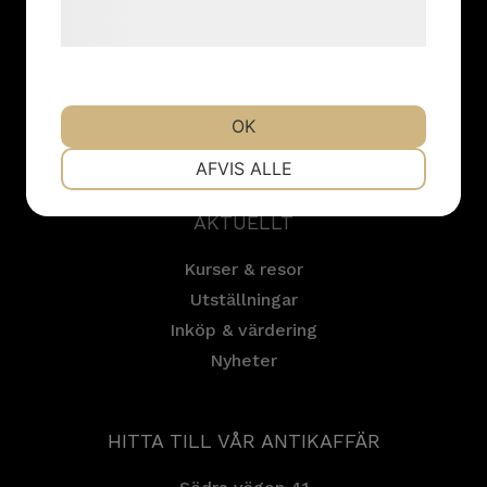
behandling af persondata på vores
Betalningssätt
hjemmeside.
Leveranssätt
Köpvillkor
Integritetspolicy
OK
Cookies
NØDVENDIGE
PRÆFERENCER
AFVIS ALLE
AKTUELLT
MARKETING
STATISTIK
Kurser & resor
Utställningar
Inköp & värdering
Nyheter
HITTA TILL VÅR ANTIKAFFÄR