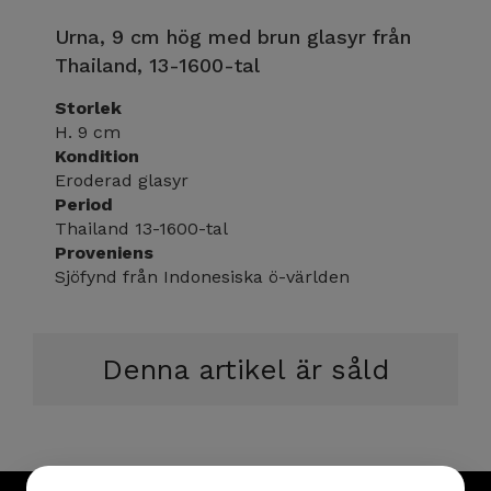
Urna, 9 cm hög med brun glasyr från
Thailand, 13-1600-tal
Storlek
H. 9 cm
Kondition
Eroderad glasyr
Period
Thailand 13-1600-tal
Proveniens
Sjöfynd från Indonesiska ö-världen
Denna artikel är såld