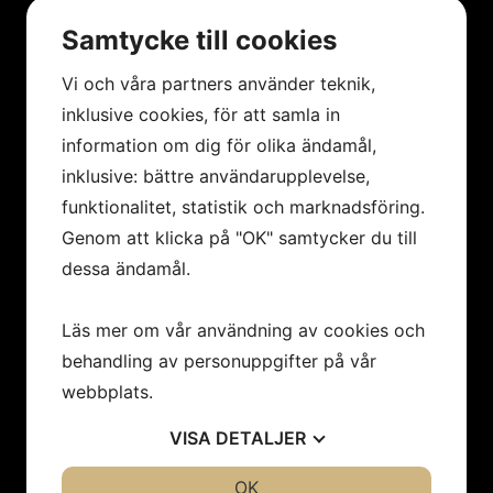
nyhetsbrev!
Samtycke till cookies
Registrera dig på vårt nyhetsbrev för att få de
senaste nyheterna.
Vi och våra partners använder teknik,
inklusive cookies, för att samla in
information om dig för olika ändamål,
TILL ANMÄLAN
inklusive: bättre användarupplevelse,
funktionalitet, statistik och marknadsföring.
Genom att klicka på "OK" samtycker du till
dessa ändamål.
Läs mer om vår användning av cookies och
HANDLA HOS OSS
behandling av personuppgifter på vår
Betalningssätt
webbplats.
Leveranssätt
VISA
DETALJER
Köpvillkor
JA
NEJ
OK
JA
NEJ