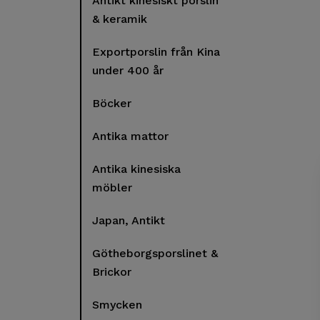
Antikt kinesiskt porslin
& keramik
Exportporslin från Kina
under 400 år
Böcker
Antika mattor
Antika kinesiska
möbler
Japan, Antikt
Götheborgsporslinet &
Brickor
Smycken