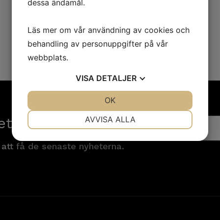
dessa ändamål.
Läs mer om vår användning av cookies och
behandling av personuppgifter på vår
webbplats.
VISA
DETALJER
JA
NEJ
OK
JA
NEJ
NÖDVÄNDIG
INSTÄLLNINGAR
etsbrev!
AVVISA ALLA
JA
NEJ
JA
NEJ
 att få de senaste nyheterna.
MARKNADSFÖRING
STATISTIK