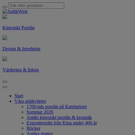
Kinesiskt Porslin
Design & Inredning
Värdering & Inköp
Start
Våra antikviteter
1700-tals porslin på Katrinetorp
Sommar 2026
Antikt kinesiskt porslin & keramik
Exportporslin från Kina under 400 år
Böcker
Antika mattor