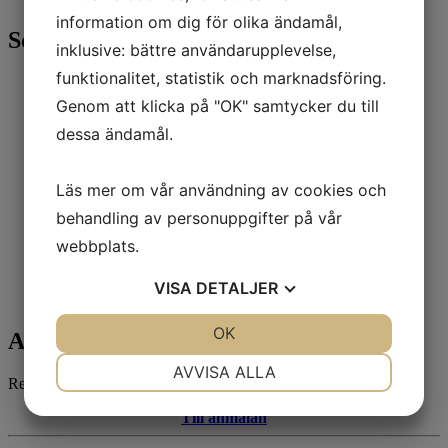
information om dig för olika ändamål,
Sortiment
inklusive: bättre användarupplevelse,
funktionalitet, statistik och marknadsföring.
Alla produkter
1700-tals porslin på Katrinetorp
Genom att klicka på "OK" samtycker du till
Sommar 2026
dessa ändamål.
Antikt kinesiskt porslin & keramik
Exportporslin från Kina under 400 år
Böcker
Läs mer om vår användning av cookies och
Antika mattor
Antika kinesiska möbler
behandling av personuppgifter på vår
Japan, Antikt
webbplats.
Götheborgsporslinet & Brickor
Smycken
Tallriksställ
VISA
DETALJER
Sålda föremål
JA
NEJ
OK
JA
NEJ
Anmäl dig till vårt nyhetsbrev!
NÖDVÄNDIG
INSTÄLLNINGAR
AVVISA ALLA
Registrera dig på vårt nyhetsbrev för att få de senaste nyheterna.
JA
NEJ
JA
NEJ
Till anmälan
MARKNADSFÖRING
STATISTIK