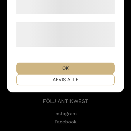
tjenester. Ved at klikke på 'OK' giver du
samtykke til disse formål.
Kurser & resor
Utställningar
Læs mere om vores brug af cookies og
Inköp & värdering
behandling af persondata på vores
Nyheter
hjemmeside.
HITTA TILL VÅR ANTIKAFFÄR
OK
Södra vägen 41
NØDVENDIGE
SE - 412 54 Göteborg
PRÆFERENCER
AFVIS ALLE
Sweden
MARKETING
STATISTIK
FÖLJ ANTIKWEST
Instagram
Facebook