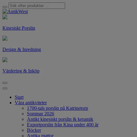
Kinesiskt Porslin
Design & Inredning
Värdering & Inköp
Start
Våra antikviteter
1700-tals porslin på Katrinetorp
Sommar 2026
Antikt kinesiskt porslin & keramik
Exportporslin från Kina under 400 år
Böcker
Antika mattor