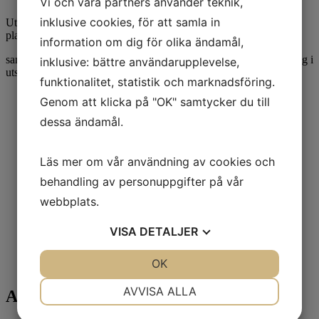
Vi och våra partners använder teknik,
inklusive cookies, för att samla in
Utställningen avslutas söndag 6 september, då AntikWest finns på
plats och kan leverera reserverade föremål
information om dig för olika ändamål,
samt presenterar utställningens objekt till intresserade. Miniföredrag i
inklusive: bättre användarupplevelse,
utställningsmontern kl 14 och kl 15 .
funktionalitet, statistik och marknadsföring.
Genom att klicka på "OK" samtycker du till
dessa ändamål.
Läs mer om vår användning av cookies och
behandling av personuppgifter på vår
webbplats.
VISA
DETALJER
JA
NEJ
OK
JA
NEJ
NÖDVÄNDIG
INSTÄLLNINGAR
AVVISA ALLA
Anmäl dig till vårt nyhetsbrev!
JA
NEJ
JA
NEJ