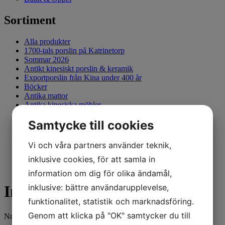
Sortiment
Alla produkter
1700-tals porslin på Katrinetorp
Sommar 2026
Antikt kinesiskt porslin & keramik
Exportporslin från Kina under 400 år
Böcker
Antika mattor
Antika kinesiska möbler
Japan, Antikt
Samtycke till cookies
Götheborgsporslinet & Brickor
Smycken
Tallriksställ
Vi och våra partners använder teknik,
Sålda föremål
inklusive cookies, för att samla in
information om dig för olika ändamål,
inklusive: bättre användarupplevelse,
Ingefärskrus, 1700-tal
funktionalitet, statistik och marknadsföring.
Genom att klicka på "OK" samtycker du till
Nr. S.15