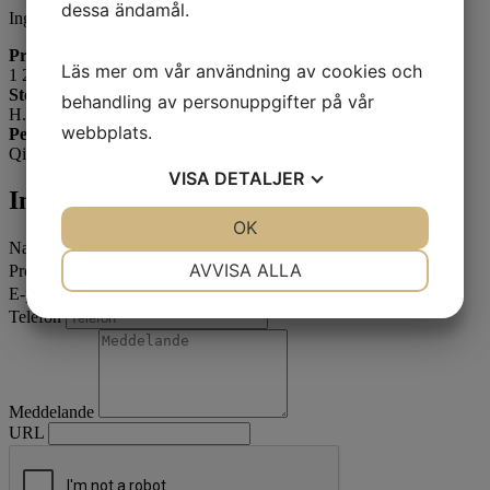
dessa ändamål.
Ingefärskrus i kineiskt porslin med dekor i blå underglasyr.
Pris
Läs mer om vår användning av cookies och
1 200 SEK
Storlek
behandling av personuppgifter på vår
H. 12,5 cm
webbplats.
Period
Qianlong ca 1780
VISA
DETALJER
Intresserad av att köpa?
JA
NEJ
OK
JA
NEJ
Namn
*
NÖDVÄNDIG
INSTÄLLNINGAR
AVVISA ALLA
Produkt
*
E-postadress
*
JA
NEJ
JA
NEJ
Telefon
MARKNADSFÖRING
STATISTIK
Meddelande
URL