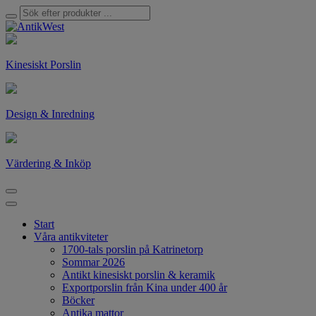
Kinesiskt Porslin
Design & Inredning
Värdering & Inköp
Start
Våra antikviteter
1700-tals porslin på Katrinetorp
Sommar 2026
Antikt kinesiskt porslin & keramik
Exportporslin från Kina under 400 år
Böcker
Antika mattor