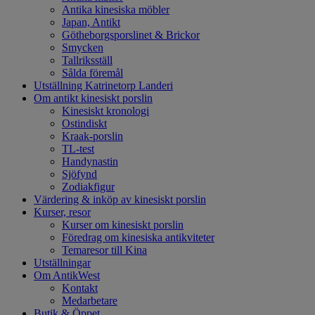
Antika kinesiska möbler
Japan, Antikt
Götheborgsporslinet & Brickor
Smycken
Tallriksställ
Sålda föremål
Utställning Katrinetorp Landeri
Om antikt kinesiskt porslin
Kinesiskt kronologi
Ostindiskt
Kraak-porslin
TL-test
Handynastin
Sjöfynd
Zodiakfigur
Värdering & inköp av kinesiskt porslin
Kurser, resor
Kurser om kinesiskt porslin
Föredrag om kinesiska antikviteter
Temaresor till Kina
Utställningar
Om AntikWest
Kontakt
Medarbetare
Butik & Öppet