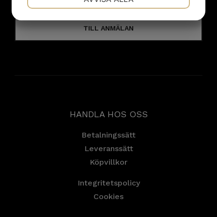
senaste nyheterna.
JA
NEJ
JA
NEJ
TILL ANMÄLAN
MARKNADSFÖRING
STATISTIK
HANDLA HOS OSS
Betalningssätt
Leveranssätt
Köpvillkor
Integritetspolicy
Cookies