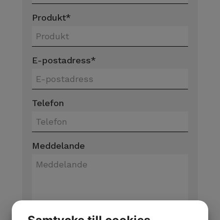
Produkt
*
E-postadress
*
Telefon
Meddelande