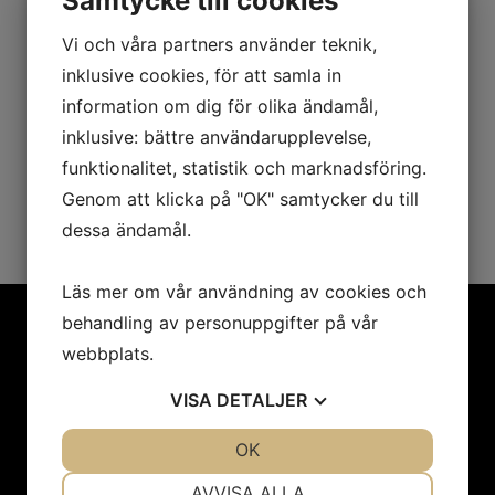
Samtycke till cookies
Vi och våra partners använder teknik,
inklusive cookies, för att samla in
information om dig för olika ändamål,
inklusive: bättre användarupplevelse,
funktionalitet, statistik och marknadsföring.
SKICKA
Genom att klicka på "OK" samtycker du till
dessa ändamål.
Läs mer om vår användning av cookies och
behandling av personuppgifter på vår
webbplats.
Anmäl dig till vårt
VISA
DETALJER
nyhetsbrev!
JA
NEJ
OK
JA
NEJ
Registrera dig på vårt nyhetsbrev för att få de
NÖDVÄNDIG
INSTÄLLNINGAR
AVVISA ALLA