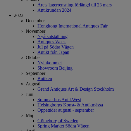
Årets lagerrensning förlängd till 23 mars
Antikrundan 2024
2023
December
Hongkong International Antiques Fair
November
Nyårsutställning
Antiques Week
Jul på Södra Vägen
Antikt från Japan
Oktober
Nyinkommet
Showroom Beijing
September
Butiken
Augusti
Grand Antiques Art & Design Stockholm
Juni
Sommar hos AntikWest
Helsingborgs Konst- & Antikmässa
Öppettider augusti - september
Maj
Götheborg of Sweden
Spring Market Södra Vägen