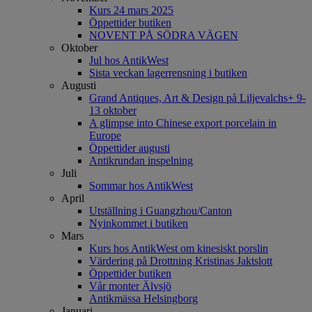
Kurs 24 mars 2025
Öppettider butiken
NOVENT PÅ SÖDRA VÄGEN
Oktober
Jul hos AntikWest
Sista veckan lagerrensning i butiken
Augusti
Grand Antiques, Art & Design på Liljevalchs+ 9-
13 oktober
A glimpse into Chinese export porcelain in
Europe
Öppettider augusti
Antikrundan inspelning
Juli
Sommar hos AntikWest
April
Utställning i Guangzhou/Canton
Nyinkommet i butiken
Mars
Kurs hos AntikWest om kinesiskt porslin
Värdering på Drottning Kristinas Jaktslott
Öppettider butiken
Vår monter Älvsjö
Antikmässa Helsingborg
Januari