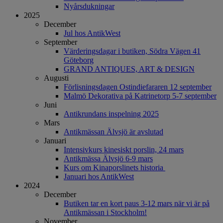
Nyårsdukningar
2025
December
Jul hos AntikWest
September
Värderingsdagar i butiken, Södra Vägen 41
Göteborg
GRAND ANTIQUES, ART & DESIGN
Augusti
Förlisningsdagen Ostindiefararen 12 september
Malmö Dekorativa på Katrinetorp 5-7 september
Juni
Antikrundans inspelning 2025
Mars
Antikmässan Älvsjö är avslutad
Januari
Intensivkurs kinesiskt porslin, 24 mars
Antikmässa Älvsjö 6-9 mars
Kurs om Kinaporslinets historia
Januari hos AntikWest
2024
December
Butiken tar en kort paus 3-12 mars när vi är på
Antikmässan i Stockholm!
November