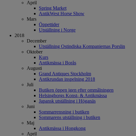
April
Spring Market
AntikWest Horse Show
Mars
Öppettider
Utställning i Norge
2018
December
Utställning Ostindiska Kompaniernas Porslin
Oktober
Kurs
Antikmässa i Borås
Augusti
Grand Antiques Stockholm
Antikrundan inspelning 2018
Juli
Butiken öppen igen efter ommålningen
Helsingborgs Konst- & Antikmässa
Japansk utställning i Höganäs
Juni
Sommarrensning i butiken
Sommarens utställning i butiken
Maj
Antikmässa i Hongkong
April