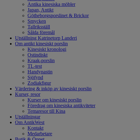
Antika kinesiska möbler
Japan, Antikt
Götheborgsporslinet & Brickor
Smycken
Tallriksställ
Sålda föremål
Utställning Katrinetorp Landeri
Om antikt kinesiskt porslin
Kinesiskt kronologi
Ostindiskt
Kraak-porslin
TL-test
Handynastin
Sjöfynd
Zodiakfigur
Värdering & inköp av kinesiskt porslin
Kurser, resor
Kurser om kinesiskt porslin
Föredrag om kinesiska antikviteter
Temaresor till Kina
Utställningar
Om AntikWest
Kontakt
Medarbetare
Butik & Öppet