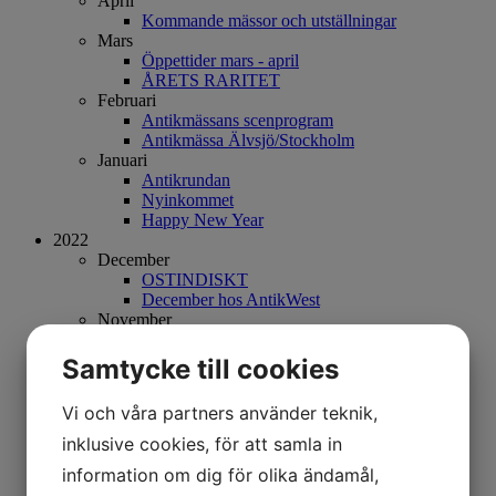
April
Kommande mässor och utställningar
Mars
Öppettider mars - april
ÅRETS RARITET
Februari
Antikmässans scenprogram
Antikmässa Älvsjö/Stockholm
Januari
Antikrundan
Nyinkommet
Happy New Year
2022
December
OSTINDISKT
December hos AntikWest
November
Senaste nytt hos AntikWest
Jul hos AntikWest
Samtycke till cookies
Christmas Market Södra Vägen
Oktober
Vi och våra partners använder teknik,
Butiken
September
inklusive cookies, för att samla in
Nyinkommet i butiken
information om dig för olika ändamål,
Augusti