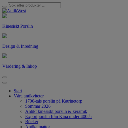
Kinesiskt Porslin
Design & Inredning
Värdering & Inköp
Start
Våra antikviteter
1700-tals porslin på Katrinetorp
Sommar 2026
Antikt kinesiskt porslin & keramik
Exportporslin från Kina under 400 år
Böcker
Antika mattor