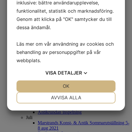
Grand Antiques Stockholm
inklusive: bättre användarupplevelse,
Öppet i butiken
funktionalitet, statistik och marknadsföring.
Antikrundan inspelning 2022
Jakten till Ostindien
Genom att klicka på "OK" samtycker du till
Maj
dessa ändamål.
Antikmässa Helsingborg
Konst-& Antikmässa Marstrand 2022
April
Antikmässa Älsvjö 19-22 maj
Läs mer om vår användning av cookies och
Butiken i Göteborg
behandling av personuppgifter på vår
Mars
Nyinkommet!
webbplats.
2021
November
VISA
DETALJER
Jul-& Nyårsutställning i butiken
AntikWest Julkalender 2021
JA
NEJ
OK
JA
NEJ
Oktober
Butiken i Göteborg
NÖDVÄNDIG
INSTÄLLNINGAR
Augusti
AVVISA ALLA
Ostindiens rikedomar
JA
NEJ
JA
NEJ
Grand Antiques 9-12 september
Antikrundan inspelning
MARKNADSFÖRING
STATISTIK
Juli
Marstrands Konst- & Antik Sommarutställning 5-
8 aug 2021