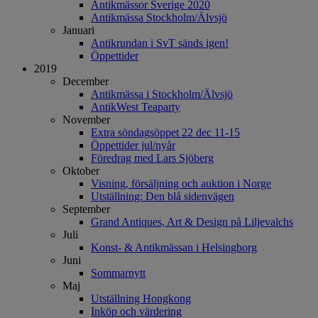
Antikmässor Sverige 2020
Antikmässa Stockholm/Älvsjö
Januari
Antikrundan i SvT sänds igen!
Öppettider
2019
December
Antikmässa i Stockholm/Älvsjö
AntikWest Teaparty
November
Extra söndagsöppet 22 dec 11-15
Öppettider jul/nyår
Föredrag med Lars Sjöberg
Oktober
Visning, försäljning och auktion i Norge
Utställning: Den blå sidenvägen
September
Grand Antiques, Art & Design på Liljevalchs
Juli
Konst- & Antikmässan i Helsingborg
Juni
Sommarnytt
Maj
Utställning Hongkong
Inköp och värdering