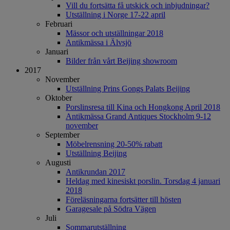
Vill du fortsätta få utskick och inbjudningar?
Utställning i Norge 17-22 april
Februari
Mässor och utställningar 2018
Antikmässa i Älvsjö
Januari
Bilder från vårt Beijing showroom
2017
November
Utställning Prins Gongs Palats Beijing
Oktober
Porslinsresa till Kina och Hongkong April 2018
Antikmässa Grand Antiques Stockholm 9-12
november
September
Möbelrensning 20-50% rabatt
Utställning Beijing
Augusti
Antikrundan 2017
Heldag med kinesiskt porslin. Torsdag 4 januari
2018
Föreläsningarna fortsätter till hösten
Garagesale på Södra Vägen
Juli
Sommarutställning