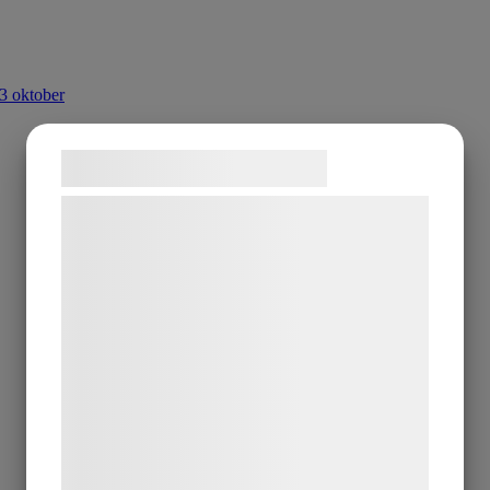
3 oktober
Samtykke til cookies
Vi og vores samarbejdspartnere bruger
teknologier, herunder cookies, til at
indsamle oplysninger om dig til forskellige
formål, herunder: Tilpasning af annoncering,
bedre brugeroplevelse, funktionalitet,
statistik og marketing. Disse oplysninger
kan blive delt med annoncerings- og
analysepartnere, som kan kombinere dem
med data, du tidligere har givet dem eller
de har indsamlet gennem din brug af deres