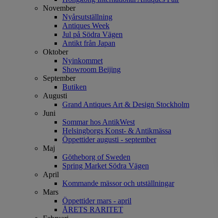
November
Nyårsutställning
Antiques Week
Jul på Södra Vägen
Antikt från Japan
Oktober
Nyinkommet
Showroom Beijing
September
Butiken
Augusti
Grand Antiques Art & Design Stockholm
Juni
Sommar hos AntikWest
Helsingborgs Konst- & Antikmässa
Öppettider augusti - september
Maj
Götheborg of Sweden
Spring Market Södra Vägen
April
Kommande mässor och utställningar
Mars
Öppettider mars - april
ÅRETS RARITET