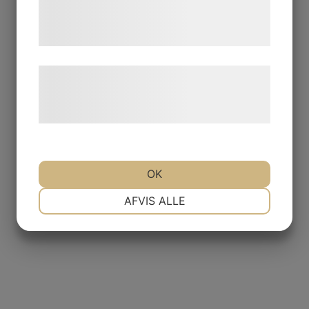
tjenester. Ved at klikke på 'OK' giver du
samtykke til disse formål.
Læs mere om vores brug af cookies og
behandling af persondata på vores
hjemmeside.
OK
NØDVENDIGE
PRÆFERENCER
AFVIS ALLE
MARKETING
STATISTIK