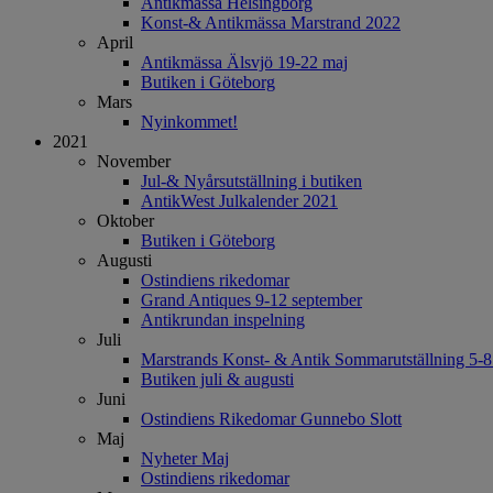
Antikmässa Helsingborg
Konst-& Antikmässa Marstrand 2022
April
Antikmässa Älsvjö 19-22 maj
Butiken i Göteborg
Mars
Nyinkommet!
2021
November
Jul-& Nyårsutställning i butiken
AntikWest Julkalender 2021
Oktober
Butiken i Göteborg
Augusti
Ostindiens rikedomar
Grand Antiques 9-12 september
Antikrundan inspelning
Juli
Marstrands Konst- & Antik Sommarutställning 5-
Butiken juli & augusti
Juni
Ostindiens Rikedomar Gunnebo Slott
Maj
Nyheter Maj
Ostindiens rikedomar