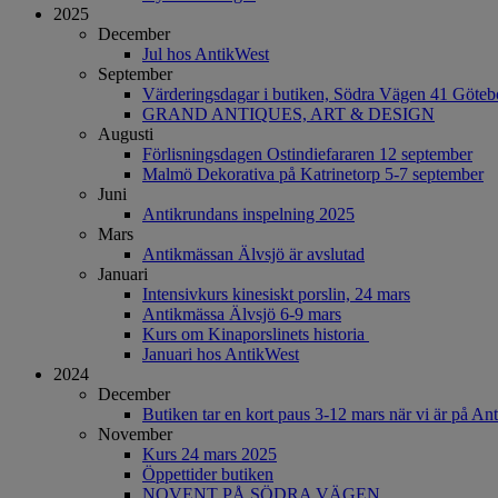
2025
December
Jul hos AntikWest
September
Värderingsdagar i butiken, Södra Vägen 41 Göteb
GRAND ANTIQUES, ART & DESIGN
Augusti
Förlisningsdagen Ostindiefararen 12 september
Malmö Dekorativa på Katrinetorp 5-7 september
Juni
Antikrundans inspelning 2025
Mars
Antikmässan Älvsjö är avslutad
Januari
Intensivkurs kinesiskt porslin, 24 mars
Antikmässa Älvsjö 6-9 mars
Kurs om Kinaporslinets historia
Januari hos AntikWest
2024
December
Butiken tar en kort paus 3-12 mars när vi är på A
November
Kurs 24 mars 2025
Öppettider butiken
NOVENT PÅ SÖDRA VÄGEN