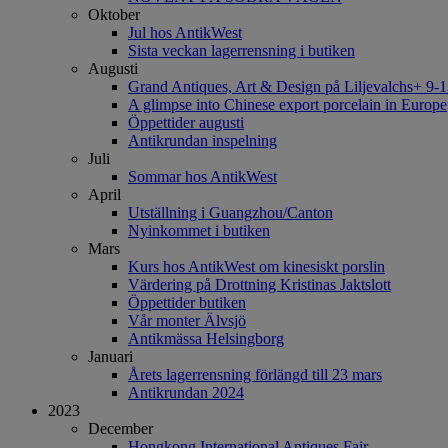
Oktober
Jul hos AntikWest
Sista veckan lagerrensning i butiken
Augusti
Grand Antiques, Art & Design på Liljevalchs+ 9-1
A glimpse into Chinese export porcelain in Europe
Öppettider augusti
Antikrundan inspelning
Juli
Sommar hos AntikWest
April
Utställning i Guangzhou/Canton
Nyinkommet i butiken
Mars
Kurs hos AntikWest om kinesiskt porslin
Värdering på Drottning Kristinas Jaktslott
Öppettider butiken
Vår monter Älvsjö
Antikmässa Helsingborg
Januari
Årets lagerrensning förlängd till 23 mars
Antikrundan 2024
2023
December
Hongkong International Antiques Fair