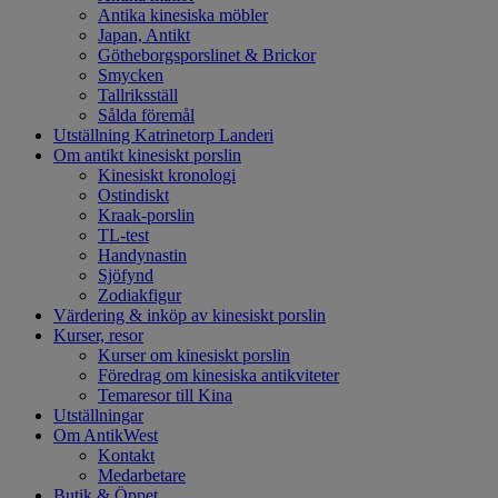
Antika kinesiska möbler
Japan, Antikt
Götheborgsporslinet & Brickor
Smycken
Tallriksställ
Sålda föremål
Utställning Katrinetorp Landeri
Om antikt kinesiskt porslin
Kinesiskt kronologi
Ostindiskt
Kraak-porslin
TL-test
Handynastin
Sjöfynd
Zodiakfigur
Värdering & inköp av kinesiskt porslin
Kurser, resor
Kurser om kinesiskt porslin
Föredrag om kinesiska antikviteter
Temaresor till Kina
Utställningar
Om AntikWest
Kontakt
Medarbetare
Butik & Öppet