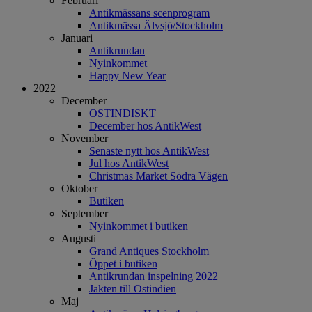
Februari
Antikmässans scenprogram
Antikmässa Älvsjö/Stockholm
Januari
Antikrundan
Nyinkommet
Happy New Year
2022
December
OSTINDISKT
December hos AntikWest
November
Senaste nytt hos AntikWest
Jul hos AntikWest
Christmas Market Södra Vägen
Oktober
Butiken
September
Nyinkommet i butiken
Augusti
Grand Antiques Stockholm
Öppet i butiken
Antikrundan inspelning 2022
Jakten till Ostindien
Maj