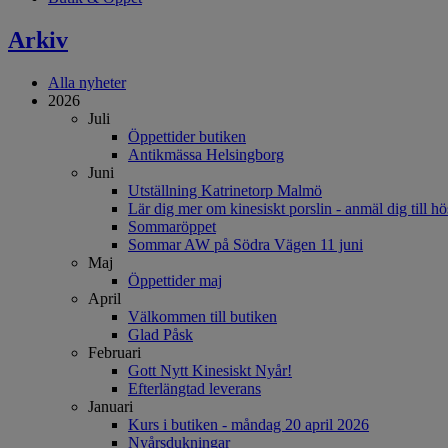
Arkiv
Alla nyheter
2026
Juli
Öppettider butiken
Antikmässa Helsingborg
Juni
Utställning Katrinetorp Malmö
Lär dig mer om kinesiskt porslin - anmäl dig till hö
Sommaröppet
Sommar AW på Södra Vägen 11 juni
Maj
Öppettider maj
April
Välkommen till butiken
Glad Påsk
Februari
Gott Nytt Kinesiskt Nyår!
Efterlängtad leverans
Januari
Kurs i butiken - måndag 20 april 2026
Nyårsdukningar