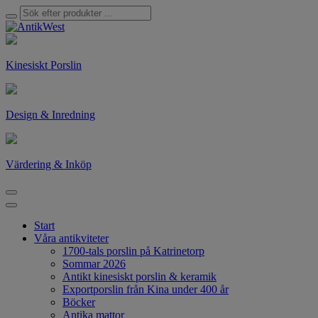
Kinesiskt Porslin
Design & Inredning
Värdering & Inköp
Start
Våra antikviteter
1700-tals porslin på Katrinetorp
Sommar 2026
Antikt kinesiskt porslin & keramik
Exportporslin från Kina under 400 år
Böcker
Antika mattor