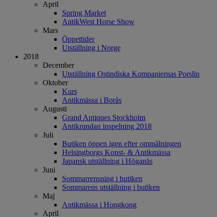
April
Spring Market
AntikWest Horse Show
Mars
Öppettider
Utställning i Norge
2018
December
Utställning Ostindiska Kompaniernas Porslin
Oktober
Kurs
Antikmässa i Borås
Augusti
Grand Antiques Stockholm
Antikrundan inspelning 2018
Juli
Butiken öppen igen efter ommålningen
Helsingborgs Konst- & Antikmässa
Japansk utställning i Höganäs
Juni
Sommarrensning i butiken
Sommarens utställning i butiken
Maj
Antikmässa i Hongkong
April