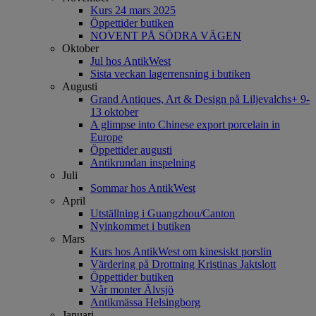
Kurs 24 mars 2025
Öppettider butiken
NOVENT PÅ SÖDRA VÄGEN
Oktober
Jul hos AntikWest
Sista veckan lagerrensning i butiken
Augusti
Grand Antiques, Art & Design på Liljevalchs+ 9-
13 oktober
A glimpse into Chinese export porcelain in
Europe
Öppettider augusti
Antikrundan inspelning
Juli
Sommar hos AntikWest
April
Utställning i Guangzhou/Canton
Nyinkommet i butiken
Mars
Kurs hos AntikWest om kinesiskt porslin
Värdering på Drottning Kristinas Jaktslott
Öppettider butiken
Vår monter Älvsjö
Antikmässa Helsingborg
Januari