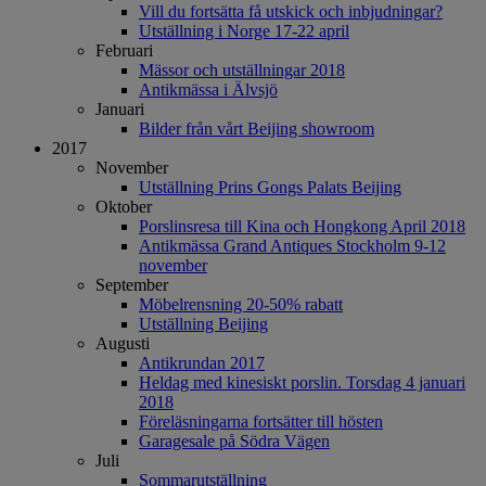
Vill du fortsätta få utskick och inbjudningar?
Utställning i Norge 17-22 april
Februari
Mässor och utställningar 2018
Antikmässa i Älvsjö
Januari
Bilder från vårt Beijing showroom
2017
November
Utställning Prins Gongs Palats Beijing
Oktober
Porslinsresa till Kina och Hongkong April 2018
Antikmässa Grand Antiques Stockholm 9-12
november
September
Möbelrensning 20-50% rabatt
Utställning Beijing
Augusti
Antikrundan 2017
Heldag med kinesiskt porslin. Torsdag 4 januari
2018
Föreläsningarna fortsätter till hösten
Garagesale på Södra Vägen
Juli
Sommarutställning