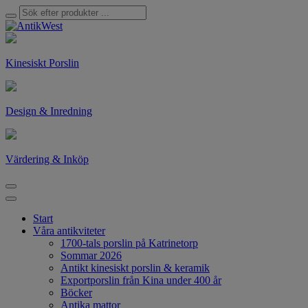
Kinesiskt Porslin
Design & Inredning
Värdering & Inköp
Start
Våra antikviteter
1700-tals porslin på Katrinetorp
Sommar 2026
Antikt kinesiskt porslin & keramik
Exportporslin från Kina under 400 år
Böcker
Antika mattor