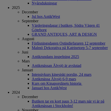
Nyårsdukningar
2025
December
Jul hos AntikWest
September
Värderingsdagar i butiken, Södra Vägen 41
Göteborg
GRAND ANTIQUES, ART & DESIGN
Augusti
Förlisningsdagen Ostindiefararen 12 september
Malmö Dekorativa på Katrinetorp 5-7 september
Juni
Antikrundans inspelning 2025
Mars
Antikmässan Älvsjö är avslutad
Januari
Intensivkurs kinesiskt porslin, 24 mars
Antikmässa Älvsjö 6-9 mars
Kurs om Kinaporslinets historia
Januari hos AntikWest
2024
December
Butiken tar en kort paus 3-12 mars när vi är på
Antikmässan i Stockholm!
November