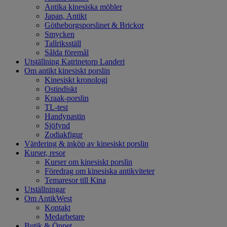
Antika kinesiska möbler
Japan, Antikt
Götheborgsporslinet & Brickor
Smycken
Tallriksställ
Sålda föremål
Utställning Katrinetorp Landeri
Om antikt kinesiskt porslin
Kinesiskt kronologi
Ostindiskt
Kraak-porslin
TL-test
Handynastin
Sjöfynd
Zodiakfigur
Värdering & inköp av kinesiskt porslin
Kurser, resor
Kurser om kinesiskt porslin
Föredrag om kinesiska antikviteter
Temaresor till Kina
Utställningar
Om AntikWest
Kontakt
Medarbetare
Butik & Öppet