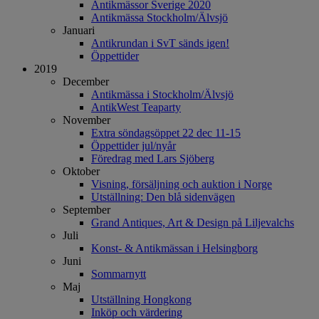
Antikmässor Sverige 2020
Antikmässa Stockholm/Älvsjö
Januari
Antikrundan i SvT sänds igen!
Öppettider
2019
December
Antikmässa i Stockholm/Älvsjö
AntikWest Teaparty
November
Extra söndagsöppet 22 dec 11-15
Öppettider jul/nyår
Föredrag med Lars Sjöberg
Oktober
Visning, försäljning och auktion i Norge
Utställning: Den blå sidenvägen
September
Grand Antiques, Art & Design på Liljevalchs
Juli
Konst- & Antikmässan i Helsingborg
Juni
Sommarnytt
Maj
Utställning Hongkong
Inköp och värdering