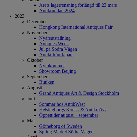
Årets lagerrensning förlängd till 23 mars
Antikrundan 2024
2023
December
Hongkong International Antiques Fair
November
Nyårsutställning
Antiques Week
Jul på Södra Vägen
Antikt från Japan
Oktober
Nyinkommet
Showroom Beijing
September
Butiken
Augusti
Grand Antiques Art & Design Stockholm
Juni
Sommar hos AntikWest
Helsingborgs Konst- & Antikmässa
Öppettider augusti - september
Maj
Götheborg of Sweden
Spring Market Södra Vägen