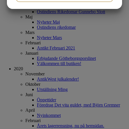
Butiken juli & augusti
Juni
Ostindiens Rikedomar Gunnebo Slott
MARKETING
STATISTIK
Maj
Nyheter Maj
Ostindiens rikedomar
Mars
Nyheter Mars
Februari
Antikt Februari 2021
Januari
Erbjudande Götheborgsporslinet
Välkommen till butiken!
2020
November
AntikWest julkalender!
Oktober
Utställning Ming
Juni
Öppettider
Föredrag Det vita guldet, med Björn Gremner
April
Nyinkommet
Februari
Årets lagerrensning, nu på hemsidan.