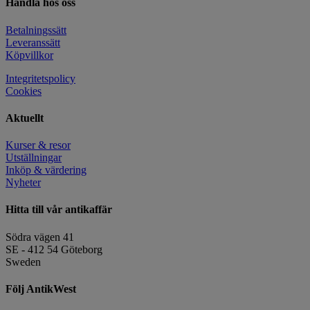
Handla hos oss
Betalningssätt
Leveranssätt
Köpvillkor
Integritetspolicy
Cookies
Aktuellt
Kurser & resor
Utställningar
Inköp & värdering
Nyheter
Hitta till vår antikaffär
Södra vägen 41
SE - 412 54 Göteborg
Sweden
Följ AntikWest