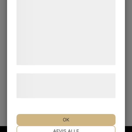
bedre brugeroplevelse, funktionalitet,
statistik og marketing. Disse oplysninger
kan blive delt med annoncerings- og
analysepartnere, som kan kombinere dem
med data, du tidligere har givet dem eller
de har indsamlet gennem din brug af deres
tjenester. Ved at klikke på 'OK' giver du
samtykke til disse formål.
Læs mere om vores brug af cookies og
behandling af persondata på vores
hjemmeside.
OK
NØDVENDIGE
PRÆFERENCER
AFVIS ALLE