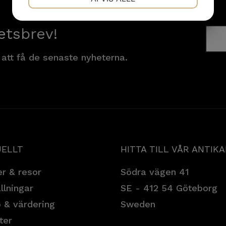
etsbrev!
MARKETING
STATISTIK
 att få de senaste nyheterna.
ELLT
HITTA TILL VÅR ANTIK
r & resor
Södra vägen 41
llningar
SE - 412 54 Göteborg
 & värdering
Sweden
ter