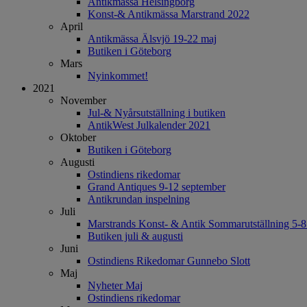
Antikmässa Helsingborg
Konst-& Antikmässa Marstrand 2022
April
Antikmässa Älsvjö 19-22 maj
Butiken i Göteborg
Mars
Nyinkommet!
2021
November
Jul-& Nyårsutställning i butiken
AntikWest Julkalender 2021
Oktober
Butiken i Göteborg
Augusti
Ostindiens rikedomar
Grand Antiques 9-12 september
Antikrundan inspelning
Juli
Marstrands Konst- & Antik Sommarutställning 5-
Butiken juli & augusti
Juni
Ostindiens Rikedomar Gunnebo Slott
Maj
Nyheter Maj
Ostindiens rikedomar