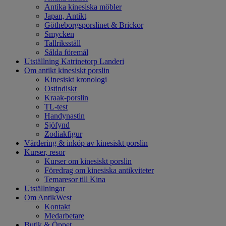
Antika kinesiska möbler
Japan, Antikt
Götheborgsporslinet & Brickor
Smycken
Tallriksställ
Sålda föremål
Utställning Katrinetorp Landeri
Om antikt kinesiskt porslin
Kinesiskt kronologi
Ostindiskt
Kraak-porslin
TL-test
Handynastin
Sjöfynd
Zodiakfigur
Värdering & inköp av kinesiskt porslin
Kurser, resor
Kurser om kinesiskt porslin
Föredrag om kinesiska antikviteter
Temaresor till Kina
Utställningar
Om AntikWest
Kontakt
Medarbetare
Butik & Öppet