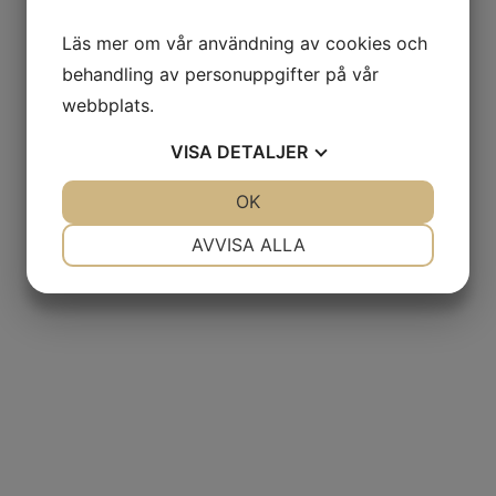
Läs mer om vår användning av cookies och
behandling av personuppgifter på vår
webbplats.
VISA
DETALJER
JA
NEJ
OK
JA
NEJ
NÖDVÄNDIG
INSTÄLLNINGAR
AVVISA ALLA
JA
NEJ
JA
NEJ
MARKNADSFÖRING
STATISTIK