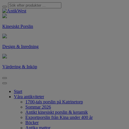
Kinesiskt Porslin
Design & Inredning
Värdering & Inköp
Start
Våra antikviteter
1700-tals porslin på Katrinetorp
Sommar 2026
Antikt kinesiskt porslin & keramik
Exportporslin från Kina under 400 år
Böcker
Antika mattor