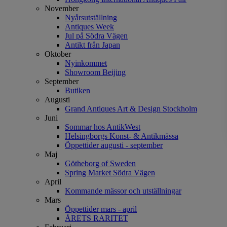
November
Nyårsutställning
Antiques Week
Jul på Södra Vägen
Antikt från Japan
Oktober
Nyinkommet
Showroom Beijing
September
Butiken
Augusti
Grand Antiques Art & Design Stockholm
Juni
Sommar hos AntikWest
Helsingborgs Konst- & Antikmässa
Öppettider augusti - september
Maj
Götheborg of Sweden
Spring Market Södra Vägen
April
Kommande mässor och utställningar
Mars
Öppettider mars - april
ÅRETS RARITET