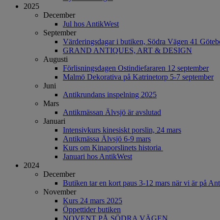
2025
December
Jul hos AntikWest
September
Värderingsdagar i butiken, Södra Vägen 41 Göteb
GRAND ANTIQUES, ART & DESIGN
Augusti
Förlisningsdagen Ostindiefararen 12 september
Malmö Dekorativa på Katrinetorp 5-7 september
Juni
Antikrundans inspelning 2025
Mars
Antikmässan Älvsjö är avslutad
Januari
Intensivkurs kinesiskt porslin, 24 mars
Antikmässa Älvsjö 6-9 mars
Kurs om Kinaporslinets historia
Januari hos AntikWest
2024
December
Butiken tar en kort paus 3-12 mars när vi är på A
November
Kurs 24 mars 2025
Öppettider butiken
NOVENT PÅ SÖDRA VÄGEN