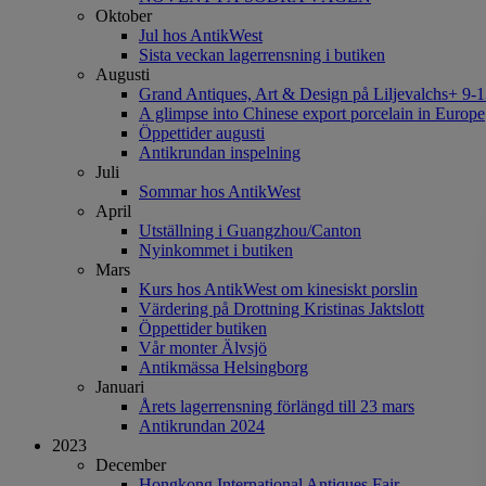
Oktober
Jul hos AntikWest
Sista veckan lagerrensning i butiken
Augusti
Grand Antiques, Art & Design på Liljevalchs+ 9-1
A glimpse into Chinese export porcelain in Europe
Öppettider augusti
Antikrundan inspelning
Juli
Sommar hos AntikWest
April
Utställning i Guangzhou/Canton
Nyinkommet i butiken
Mars
Kurs hos AntikWest om kinesiskt porslin
Värdering på Drottning Kristinas Jaktslott
Öppettider butiken
Vår monter Älvsjö
Antikmässa Helsingborg
Januari
Årets lagerrensning förlängd till 23 mars
Antikrundan 2024
2023
December
Hongkong International Antiques Fair