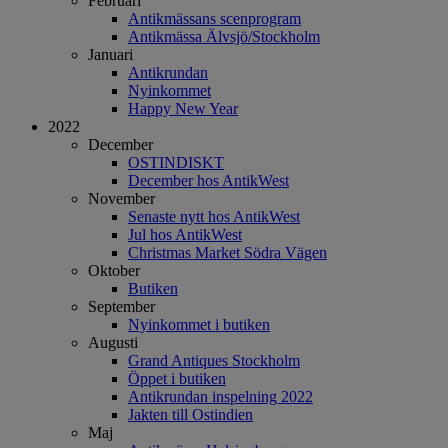
Februari
Antikmässans scenprogram
Antikmässa Älvsjö/Stockholm
Januari
Antikrundan
Nyinkommet
Happy New Year
2022
December
OSTINDISKT
December hos AntikWest
November
Senaste nytt hos AntikWest
Jul hos AntikWest
Christmas Market Södra Vägen
Oktober
Butiken
September
Nyinkommet i butiken
Augusti
Grand Antiques Stockholm
Öppet i butiken
Antikrundan inspelning 2022
Jakten till Ostindien
Maj