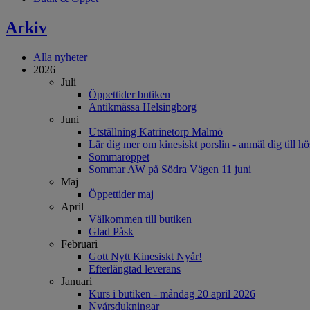
Arkiv
Alla nyheter
2026
Juli
Öppettider butiken
Antikmässa Helsingborg
Juni
Utställning Katrinetorp Malmö
Lär dig mer om kinesiskt porslin - anmäl dig till hö
Sommaröppet
Sommar AW på Södra Vägen 11 juni
Maj
Öppettider maj
April
Välkommen till butiken
Glad Påsk
Februari
Gott Nytt Kinesiskt Nyår!
Efterlängtad leverans
Januari
Kurs i butiken - måndag 20 april 2026
Nyårsdukningar