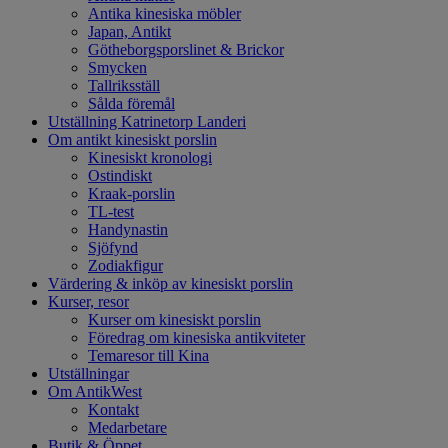
Antika kinesiska möbler
Japan, Antikt
Götheborgsporslinet & Brickor
Smycken
Tallriksställ
Sålda föremål
Utställning Katrinetorp Landeri
Om antikt kinesiskt porslin
Kinesiskt kronologi
Ostindiskt
Kraak-porslin
TL-test
Handynastin
Sjöfynd
Zodiakfigur
Värdering & inköp av kinesiskt porslin
Kurser, resor
Kurser om kinesiskt porslin
Föredrag om kinesiska antikviteter
Temaresor till Kina
Utställningar
Om AntikWest
Kontakt
Medarbetare
Butik & Öppet