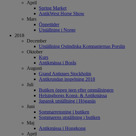
April
Spring Market
AntikWest Horse Show
Mars
Öppettider
Utställning i Norge
2018
December
Utställning Ostindiska Kompaniernas Porslin
Oktober
Kurs
Antikmässa i Borås
Augusti
Grand Antiques Stockholm
Antikrundan inspelning 2018
Juli
Butiken öppen igen efter ommålningen
Helsingborgs Konst- & Antikmässa
Japansk utställning i Höganäs
Juni
Sommarrensning i butiken
Sommarens utställning i butiken
Maj
Antikmässa i Hongkong
April