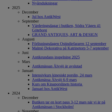
Nyårsdukningar
2025
December
Jul hos AntikWest
September
Värderingsdagar i butiken, Södra Vägen 41
Göteborg
GRAND ANTIQUES, ART & DESIGN
Augusti
Förlisningsdagen Ostindiefararen 12 september
Malmö Dekorativa på Katrinetorp 5-7 september
Juni
Antikrundans inspelning 2025
Mars
Antikmässan Älvsjö är avslutad
Januari
Intensivkurs kinesiskt porslin, 24 mars
Antikmässa Älvsjö 6-9 mars
Kurs om Kinaporslinets historia
Januari hos AntikWest
2024
December
Butiken tar en kort paus 3-12 mars när vi är på
Antikmässan i Stockholm!
November