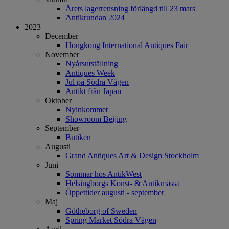
Årets lagerrensning förlängd till 23 mars
Antikrundan 2024
2023
December
Hongkong International Antiques Fair
November
Nyårsutställning
Antiques Week
Jul på Södra Vägen
Antikt från Japan
Oktober
Nyinkommet
Showroom Beijing
September
Butiken
Augusti
Grand Antiques Art & Design Stockholm
Juni
Sommar hos AntikWest
Helsingborgs Konst- & Antikmässa
Öppettider augusti - september
Maj
Götheborg of Sweden
Spring Market Södra Vägen