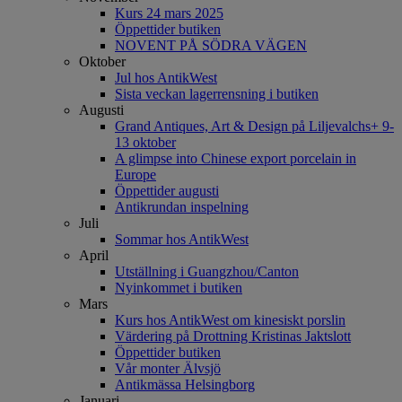
Kurs 24 mars 2025
Öppettider butiken
NOVENT PÅ SÖDRA VÄGEN
Oktober
Jul hos AntikWest
Sista veckan lagerrensning i butiken
Augusti
Grand Antiques, Art & Design på Liljevalchs+ 9-
13 oktober
A glimpse into Chinese export porcelain in
Europe
Öppettider augusti
Antikrundan inspelning
Juli
Sommar hos AntikWest
April
Utställning i Guangzhou/Canton
Nyinkommet i butiken
Mars
Kurs hos AntikWest om kinesiskt porslin
Värdering på Drottning Kristinas Jaktslott
Öppettider butiken
Vår monter Älvsjö
Antikmässa Helsingborg
Januari