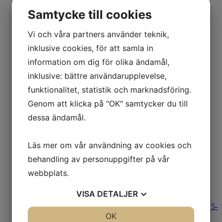
Grand Antiques Stockholm
Öppet i butiken
Samtycke till cookies
Antikrundan inspelning 2022
Jakten till Ostindien
Vi och våra partners använder teknik,
Maj
Antikmässa Helsingborg
inklusive cookies, för att samla in
Konst-& Antikmässa Marstrand 2022
information om dig för olika ändamål,
April
Antikmässa Älsvjö 19-22 maj
inklusive: bättre användarupplevelse,
Butiken i Göteborg
funktionalitet, statistik och marknadsföring.
Mars
Nyinkommet!
Genom att klicka på "OK" samtycker du till
2021
dessa ändamål.
November
Jul-& Nyårsutställning i butiken
AntikWest Julkalender 2021
Oktober
Läs mer om vår användning av cookies och
Butiken i Göteborg
behandling av personuppgifter på vår
Augusti
Ostindiens rikedomar
webbplats.
Grand Antiques 9-12 september
Antikrundan inspelning
VISA
DETALJER
Juli
Marstrands Konst- & Antik Sommarutställning 5-
JA
NEJ
OK
JA
NEJ
8 aug 2021