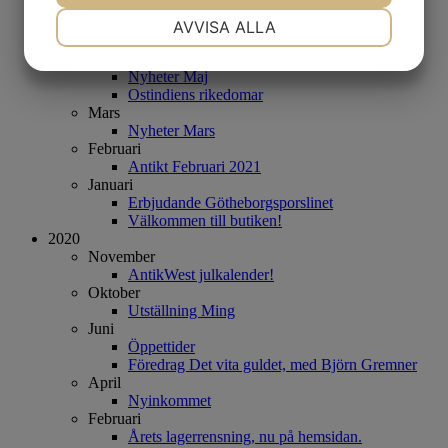
Butiken juli & augusti
NÖDVÄNDIG
INSTÄLLNINGAR
Juni
AVVISA ALLA
Ostindiens Rikedomar Gunnebo Slott
JA
NEJ
JA
NEJ
Maj
Nyheter Maj
MARKNADSFÖRING
STATISTIK
Ostindiens rikedomar
Mars
Nyheter Mars
Februari
Antikt Februari 2021
Januari
Erbjudande Götheborgsporslinet
Välkommen till butiken!
2020
November
AntikWest julkalender!
Oktober
Utställning Ming
Juni
Öppettider
Föredrag Det vita guldet, med Björn Gremner
April
Nyinkommet
Februari
Årets lagerrensning, nu på hemsidan.