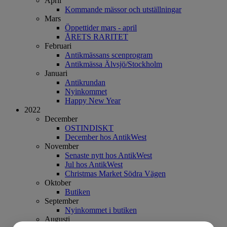
April
Kommande mässor och utställningar
Mars
Öppettider mars - april
ÅRETS RARITET
Februari
Antikmässans scenprogram
Antikmässa Älvsjö/Stockholm
Januari
Antikrundan
Nyinkommet
Happy New Year
2022
December
OSTINDISKT
December hos AntikWest
November
Senaste nytt hos AntikWest
Jul hos AntikWest
Christmas Market Södra Vägen
Oktober
Butiken
September
Nyinkommet i butiken
Augusti