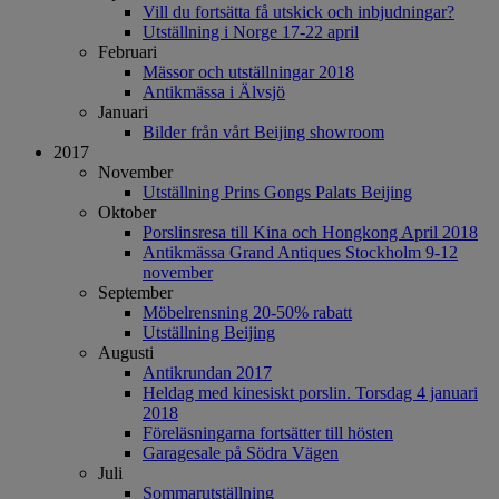
Vill du fortsätta få utskick och inbjudningar?
Utställning i Norge 17-22 april
Februari
Mässor och utställningar 2018
Antikmässa i Älvsjö
Januari
Bilder från vårt Beijing showroom
2017
November
Utställning Prins Gongs Palats Beijing
Oktober
Porslinsresa till Kina och Hongkong April 2018
Antikmässa Grand Antiques Stockholm 9-12
november
September
Möbelrensning 20-50% rabatt
Utställning Beijing
Augusti
Antikrundan 2017
Heldag med kinesiskt porslin. Torsdag 4 januari
2018
Föreläsningarna fortsätter till hösten
Garagesale på Södra Vägen
Juli
Sommarutställning