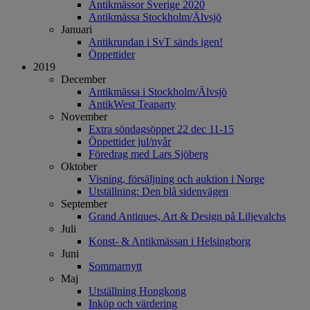
Antikmässor Sverige 2020
Antikmässa Stockholm/Älvsjö
Januari
Antikrundan i SvT sänds igen!
Öppettider
2019
December
Antikmässa i Stockholm/Älvsjö
AntikWest Teaparty
November
Extra söndagsöppet 22 dec 11-15
Öppettider jul/nyår
Föredrag med Lars Sjöberg
Oktober
Visning, försäljning och auktion i Norge
Utställning: Den blå sidenvägen
September
Grand Antiques, Art & Design på Liljevalchs
Juli
Konst- & Antikmässan i Helsingborg
Juni
Sommarnytt
Maj
Utställning Hongkong
Inköp och värdering