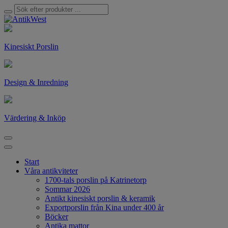
Kinesiskt Porslin
Design & Inredning
Värdering & Inköp
Start
Våra antikviteter
1700-tals porslin på Katrinetorp
Sommar 2026
Antikt kinesiskt porslin & keramik
Exportporslin från Kina under 400 år
Böcker
Antika mattor