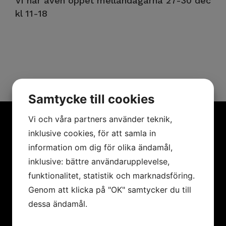
Vi har även öppet mellandagarna 27-30 dec
kl 11-18
Samtycke till cookies
Vi och våra partners använder teknik,
inklusive cookies, för att samla in
Anmäl dig till vårt
information om dig för olika ändamål,
nyhetsbrev!
inklusive: bättre användarupplevelse,
funktionalitet, statistik och marknadsföring.
Registrera dig på vårt nyhetsbrev för att få de
Genom att klicka på "OK" samtycker du till
senaste nyheterna.
dessa ändamål.