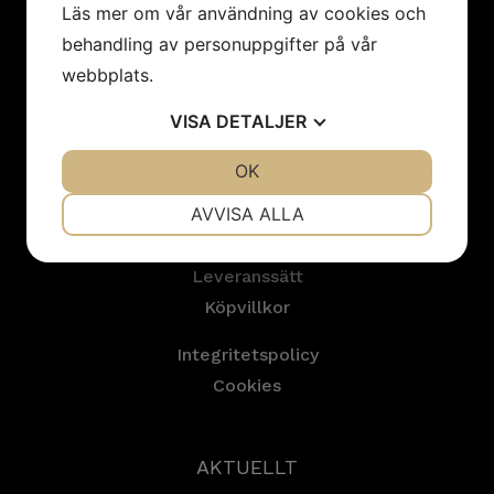
TILL ANMÄLAN
Läs mer om vår användning av cookies och
behandling av personuppgifter på vår
webbplats.
VISA
DETALJER
JA
NEJ
OK
JA
NEJ
HANDLA HOS OSS
NÖDVÄNDIG
INSTÄLLNINGAR
AVVISA ALLA
Betalningssätt
JA
NEJ
JA
NEJ
Leveranssätt
MARKNADSFÖRING
STATISTIK
Köpvillkor
Integritetspolicy
Cookies
AKTUELLT